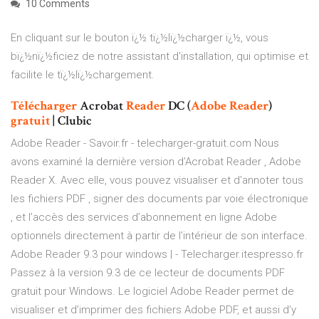
10 Comments
En cliquant sur le bouton ï¿½ tï¿½lï¿½charger ï¿½, vous
bï¿½nï¿½ficiez de notre assistant d'installation, qui optimise et
facilite le tï¿½lï¿½chargement.
Télécharger
Acrobat
Reader
DC (
Adobe
Reader
)
gratuit
| Clubic
Adobe Reader - Savoir.fr - telecharger-gratuit.com Nous
avons examiné la dernière version d’Acrobat Reader , Adobe
Reader X. Avec elle, vous pouvez visualiser et d’annoter tous
les fichiers PDF , signer des documents par voie électronique
, et l’accès des services d’abonnement en ligne Adobe
optionnels directement à partir de l’intérieur de son interface.
Adobe Reader 9.3 pour windows | - Telecharger.itespresso.fr
Passez à la version 9.3 de ce lecteur de documents PDF
gratuit pour Windows. Le logiciel Adobe Reader permet de
visualiser et d’imprimer des fichiers Adobe PDF, et aussi d’y