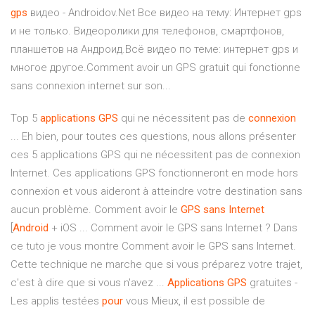
gps
видео - Androidov.Net Все видео на тему: Интернет gps
и не только. Видеоролики для телефонов, смартфонов,
планшетов на Андроид.Всё видео по теме: интернет gps и
многое другое.Comment avoir un GPS gratuit qui fonctionne
sans connexion internet sur son...
Top 5
applications
GPS
qui ne nécessitent pas de
connexion
... Eh bien, pour toutes ces questions, nous allons présenter
ces 5 applications GPS qui ne nécessitent pas de connexion
Internet. Ces applications GPS fonctionneront en mode hors
connexion et vous aideront à atteindre votre destination sans
aucun problème. Comment avoir le
GPS
sans
Internet
[
Android
+ iOS ... Comment avoir le GPS sans Internet ? Dans
ce tuto je vous montre Comment avoir le GPS sans Internet.
Cette technique ne marche que si vous préparez votre trajet,
c'est à dire que si vous n'avez ...
Applications
GPS
gratuites -
Les applis testées
pour
vous Mieux, il est possible de