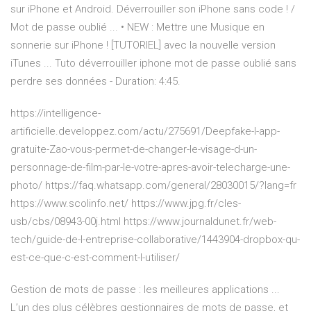
sur iPhone et Android. Déverrouiller son iPhone sans code ! /
Mot de passe oublié ... • NEW : Mettre une Musique en
sonnerie sur iPhone ! [TUTORIEL] avec la nouvelle version
iTunes ... Tuto déverrouiller iphone mot de passe oublié sans
perdre ses données - Duration: 4:45.
https://intelligence-
artificielle.developpez.com/actu/275691/Deepfake-l-app-
gratuite-Zao-vous-permet-de-changer-le-visage-d-un-
personnage-de-film-par-le-votre-apres-avoir-telecharge-une-
photo/ https://faq.whatsapp.com/general/28030015/?lang=fr
https://www.scolinfo.net/ https://www.jpg.fr/cles-
usb/cbs/08943-00j.html https://www.journaldunet.fr/web-
tech/guide-de-l-entreprise-collaborative/1443904-dropbox-qu-
est-ce-que-c-est-comment-l-utiliser/
Gestion de mots de passe : les meilleures applications ...
L’un des plus célèbres gestionnaires de mots de passe, et