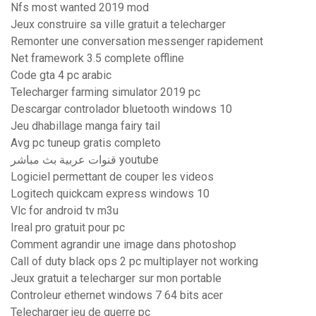
Nfs most wanted 2019 mod
Jeux construire sa ville gratuit a telecharger
Remonter une conversation messenger rapidement
Net framework 3.5 complete offline
Code gta 4 pc arabic
Telecharger farming simulator 2019 pc
Descargar controlador bluetooth windows 10
Jeu dhabillage manga fairy tail
Avg pc tuneup gratis completo
قنوات عربية بث مباشر youtube
Logiciel permettant de couper les videos
Logitech quickcam express windows 10
Vlc for android tv m3u
Ireal pro gratuit pour pc
Comment agrandir une image dans photoshop
Call of duty black ops 2 pc multiplayer not working
Jeux gratuit a telecharger sur mon portable
Controleur ethernet windows 7 64 bits acer
Telecharger jeu de guerre pc