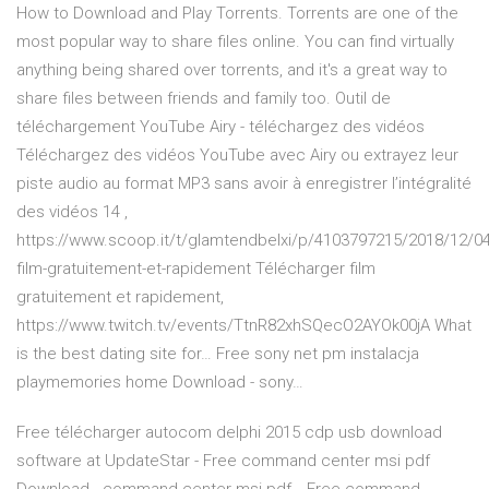
How to Download and Play Torrents. Torrents are one of the
most popular way to share files online. You can find virtually
anything being shared over torrents, and it's a great way to
share files between friends and family too.
Outil de
téléchargement YouTube Airy - téléchargez des vidéos
Téléchargez des vidéos YouTube avec Airy ou extrayez leur
piste audio au format MP3 sans avoir à enregistrer l’intégralité
des vidéos
14
,
https://www.scoop.it/t/glamtendbelxi/p/4103797215/2018/12/04
film-gratuitement-et-rapidement Télécharger film
gratuitement et rapidement,
https://www.twitch.tv/events/TtnR82xhSQecO2AYOk00jA What
is the best dating site for…
Free sony net pm instalacja
playmemories home Download - sony…
Free télécharger autocom delphi 2015 cdp usb download
software at UpdateStar -
Free command center msi pdf