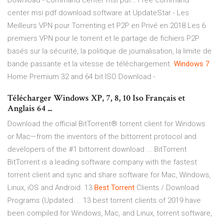
Download - command center msi pdf…
Free command
center msi pdf download software at UpdateStar -
Les
Meilleurs VPN pour Torrenting et P2P en Privé en 2018
Les 6
premiers VPN pour le torrent et le partage de fichiers P2P
basés sur la sécurité, la politique de journalisation, la limite de
bande passante et la vitesse de téléchargement.
Windows
7
Home Premium 32 and 64 bit ISO Download -
Télécharger Windows XP, 7, 8, 10 Iso Français et
Anglais 64 ...
Download the official BitTorrent® torrent client for Windows
or Mac—from the inventors of the bittorrent protocol and
developers of the #1 bittorrent download ... BitTorrent
BitTorrent is a leading software company with the fastest
torrent client and sync and share software for Mac, Windows,
Linux, iOS and Android. 13
Best
Torrent
Clients / Download
Programs (Updated ... 13 best torrent clients of 2019 have
been compiled for Windows, Mac, and Linux, torrent software,