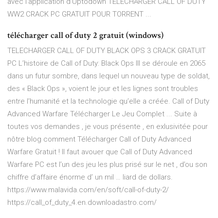
avec l'application d'Uptodown TELECHARGER CALL OF DUTY
WW2 CRACK PC GRATUIT POUR TORRENT ...
télécharger call of duty 2 gratuit (windows)
TELECHARGER CALL OF DUTY BLACK OPS 3 CRACK GRATUIT
PC L’histoire de Call of Duty: Black Ops III se déroule en 2065
dans un futur sombre, dans lequel un nouveau type de soldat,
des « Black Ops », voient le jour et les lignes sont troubles
entre l’humanité et la technologie qu’elle a créée. Call of Duty
Advanced Warfare Télécharger Le Jeu Complet ... Suite à
toutes vos demandes , je vous présente , en exlusivitée pour
nôtre blog comment Télécharger Call of Duty Advanced
Warfare Gratuit ! Il faut avouer que Call of Duty Advanced
Warfare PC est l’un des jeu les plus prisé sur le net , d’ou son
chiffre d’affaire énorme d’ un mil … liard de dollars.
https://www.malavida.com/en/soft/call-of-duty-2/
https://call_of_duty_4.en.downloadastro.com/