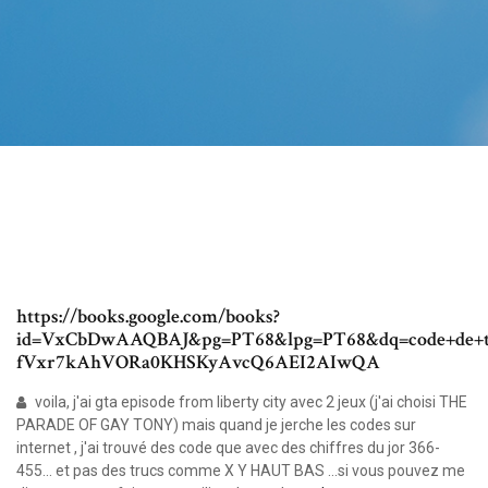
https://books.google.com/books?
id=VxCbDwAAQBAJ&pg=PT68&lpg=PT68&dq=code+de+tr
fVxr7kAhVORa0KHSKyAvcQ6AEI2AIwQA
voila, j'ai gta episode from liberty city avec 2 jeux (j'ai choisi THE
PARADE OF GAY TONY) mais quand je jerche les codes sur
internet , j'ai trouvé des code que avec des chiffres du jor 366-
455... et pas des trucs comme X Y HAUT BAS ...si vous pouvez me