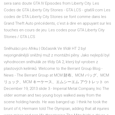
sera sans doute GTA IV Episodes from Liberty City. Les
Codes de GTA Liberty City Stories - GTA LCS - gta69.com Les
codes de GTA Liberty City Stories se font comme dans les
Grand Theft Auto précédents, c’est à dire en appuyant sur les
touches en cours de jeu. Les codes pour GTA Liberty City
Stories / GTA LCS
Sněhuláci pro Afriku | Občasník
Ve třídě HT 2 byl
nejoriginálnější sněžný muž z montážní pěny. Jako nejlepší byl
vyhodnocen sněhulák ze třídy OA 2, který byl vyroben z
plastových kelímků.
Welcome to the Berrant Group Blog -
News - The Berrant Group
at MCM 財布、MCM バッグ、MCM
リュック、MCM キーケース、エムシーエム アウトレット on
December 19, 2013
slide 3 - Imperial Metal Company, Inc
The
older woman and two young boys walked away from the
scene holding hands. He was banged up. I think he took the
brunt of it, Hermann told The Olympian, adding that all injuries