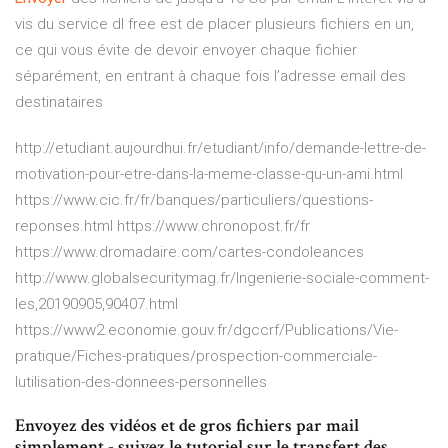
vis du service dl free est de placer plusieurs fichiers en un,
ce qui vous évite de devoir envoyer chaque fichier
séparément, en entrant à chaque fois l’adresse email des
destinataires
http://etudiant.aujourdhui.fr/etudiant/info/demande-lettre-de-
motivation-pour-etre-dans-la-meme-classe-qu-un-ami.html
https://www.cic.fr/fr/banques/particuliers/questions-
reponses.html https://www.chronopost.fr/fr
https://www.dromadaire.com/cartes-condoleances
http://www.globalsecuritymag.fr/Ingenierie-sociale-comment-
les,20190905,90407.html
https://www2.economie.gouv.fr/dgccrf/Publications/Vie-
pratique/Fiches-pratiques/prospection-commerciale-
lutilisation-des-donnees-personnelles
Envoyez des vidéos et de gros fichiers par mail
simplement - suivez le tutoriel sur le transfert des