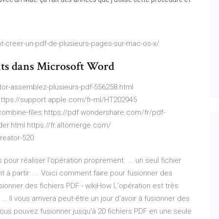
t-creer-un-pdf-de-plusieurs-pages-sur-mac-os-x/
ts dans Microsoft Word
or-assemblez-plusieurs-pdf-556258.html
https://support.apple.com/fr-ml/HT202945
ombine-files https://pdf.wondershare.com/fr/pdf-
r.html https://fr.altomerge.com/
reator-520
s pour réaliser l'opération proprement. ... un seul fichier
 à partir .... Voici comment faire pour fusionner des
onner des fichiers PDF - wikiHow L'opération est très
.. Il vous arrivera peut-être un jour d'avoir à fusionner des
ous pouvez fusionner jusqu'à 20 fichiers PDF en une seule