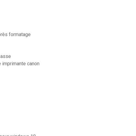
près formatage
passe
 imprimante canon