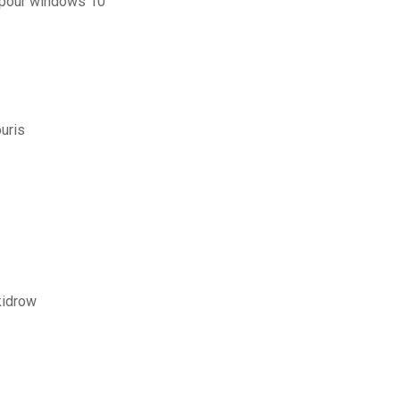
 pour windows 10
uris
kidrow