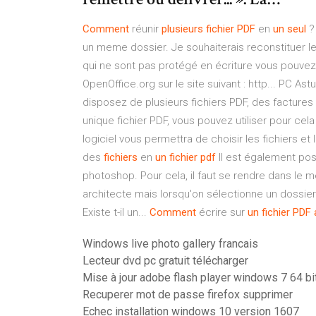
Comment
réunir
plusieurs
fichier
PDF
en
un
seul
? 
un meme dossier. Je souhaiterais reconstituer le t
qui ne sont pas protégé en écriture vous pouvez 
OpenOffice.org sur le site suivant : http... PC As
disposez de plusieurs fichiers PDF, des facture
unique fichier PDF, vous pouvez utiliser pour cela 
logiciel vous permettra de choisir les fichiers e
des
fichiers
en
un
fichier
pdf
Il est également poss
photoshop. Pour cela, il faut se rendre dans le 
architecte mais lorsqu'on sélectionne un dossie
Existe t-il un...
Comment
écrire sur
un
fichier
PDF
Windows live photo gallery francais
Lecteur dvd pc gratuit télécharger
Mise à jour adobe flash player windows 7 64 bi
Recuperer mot de passe firefox supprimer
Echec installation windows 10 version 1607