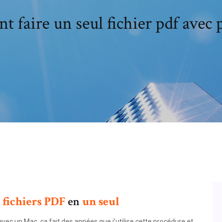
faire un seul fichier pdf avec 
fichiers
PDF
en
un
seul
vec un Mac. ça fait des années que j’utilise cette procédure et