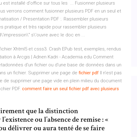
çu est installé d'office sur tous les ... Fusionner plusieurs
ous verrons comment fusionner plusieurs PDF en un seul et
matisation / Presentation PDF :. Rassembler plusieurs
ès pratique et très rapide pour rassembler plusieurs
 d\'impression\" s\'ouvre avec le doc en ...
un fichier Xhtml5 et csss3. Crash EPub test, exemples, rendus
nitiation à Arcgis | Adnen Kadri - Academia.edu
Comment
tadonnées d'un fichier ou d'une base de données dans un
s un fichier.
Supprimer une page de
fichier
pdf
Il n’est pas
ire de supprimer une page vide en plein milieu du document
fichier PDF.
comment
faire
un
seul
fichier
pdf
avec
plusieurs
airement que la distinction
l’existence ou l’absence de remise : «
 ou délivrer ou aura tenté de se faire