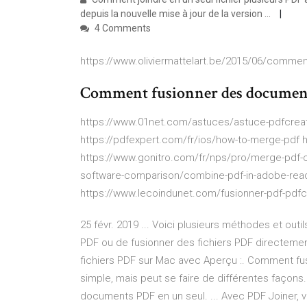
depuis la nouvelle mise à jour de la version ...
4 Comments
https://www.oliviermattelart.be/2015/06/commen
Comment fusionner des documen
https://www.01net.com/astuces/astuce-pdfcreat
https://pdfexpert.com/fr/ios/how-to-merge-pdf 
https://www.gonitro.com/fr/nps/pro/merge-pdf-c
software-comparison/combine-pdf-in-adobe-reade
https://www.lecoindunet.com/fusionner-pdf-pdfc
25 févr. 2019 ... Voici plusieurs méthodes et outil
PDF ou de fusionner des fichiers PDF directement
fichiers PDF sur Mac avec Aperçu :. Comment fusi
simple, mais peut se faire de différentes façons. .
documents PDF en un seul. ... Avec PDF Joiner, v