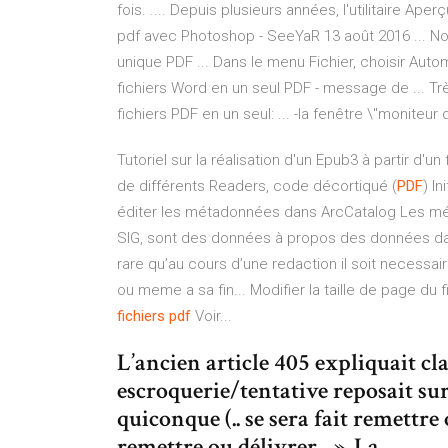
fois. .... Depuis plusieurs années, l'utilitaire Aper
pdf avec Photoshop - SeeYaR 13 août 2016 ... N
unique PDF ... Dans le menu Fichier, choisir Auto
fichiers Word en un seul PDF - message de ... Tr
fichiers PDF en un seul: ... -la fenêtre \"moniteur
Tutoriel sur la réalisation d'un Epub3 à partir d'
de différents Readers, code décortiqué
(
PDF
) I
éditer les métadonnées dans ArcCatalog Les mé
SIG, sont des données à propos des données dan
rare qu’au cours d’une redaction il soit necessa
ou meme a sa fin... Modifier la taille de page du 
fichiers
pdf
Voir...
L’ancien article 405 expliquait cl
escroquerie/tentative reposait sur 
quiconque (.. se sera fait remettre
remettre ou délivrer... ». La…