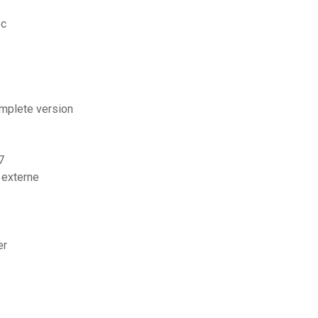
pc
omplete version
7
r externe
er