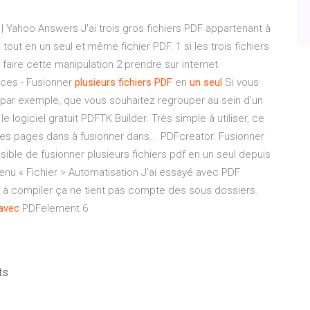
| Yahoo Answers J'ai trois gros fichiers PDF appartenant à
out en un seul et même fichier PDF. 1 si les trois fichiers
faire cette manipulation 2 prendre sur internet
tuces - Fusionner
plusieurs
fichiers
PDF
en
un
seul
Si vous
s par exemple, que vous souhaitez regrouper au sein d'un
le logiciel gratuit PDFTK Builder. Très simple à utiliser, ce
t les pages dans à fusionner dans... PDFcreator: Fusionner
ible de fusionner plusieurs fichiers pdf en un seul depuis
menu « Fichier > Automatisation J'ai essayé avec PDF
r à compiler ça ne tient pas compte des sous dossiers.
avec
PDFelement 6
ts