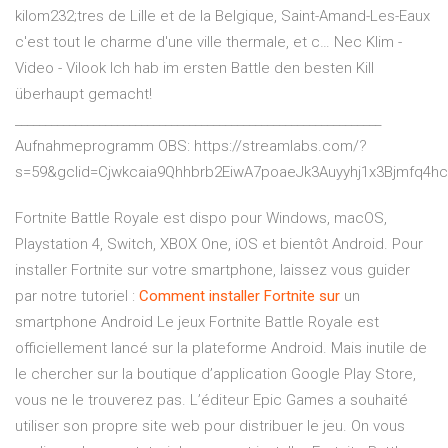
kilom232;tres de Lille et de la Belgique, Saint-Amand-Les-Eaux
c'est tout le charme d'une ville thermale, et c…
Nec Klim -
Video - Vilook
Ich hab im ersten Battle den besten Kill
überhaupt gemacht!
_____________________________________________________________
Aufnahmeprogramm OBS: https://streamlabs.com/?
s=59&gclid=Cjwkcaia9Qhhbrb2EiwA7poaeJk3Auyyhj1x3Bjmfq
Fortnite Battle Royale est dispo pour Windows, macOS,
Playstation 4, Switch, XBOX One, iOS et bientôt Android. Pour
installer Fortnite sur votre smartphone, laissez vous guider
par notre tutoriel :
Comment
installer
Fortnite
sur
un
smartphone Android Le jeux Fortnite Battle Royale est
officiellement lancé sur la plateforme Android. Mais inutile de
le chercher sur la boutique d’application Google Play Store,
vous ne le trouverez pas. L’éditeur Epic Games a souhaité
utiliser son propre site web pour distribuer le jeu. On vous