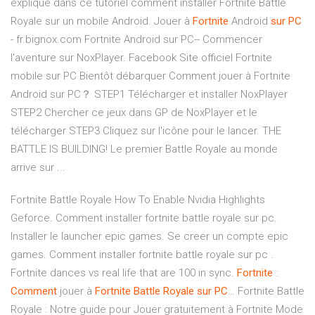
explique dans ce tutoriel comment installer Fortnite Battle
Royale sur un mobile Android. Jouer à
Fortnite
Android
sur
PC
- fr.bignox.com Fortnite Android sur PC-- Commencer
l'aventure sur NoxPlayer. Facebook Site officiel Fortnite
mobile sur PC Bientôt débarquer Comment jouer à Fortnite
Android sur PC？ STEP1 Télécharger et installer NoxPlayer
STEP2 Chercher ce jeux dans GP de NoxPlayer et le
télécharger STEP3 Cliquez sur l'icône pour le lancer. THE
BATTLE IS BUILDING! Le premier Battle Royale au monde
arrive sur ...
Fortnite Battle Royale How To Enable Nvidia Highlights
Geforce. Comment installer fortnite battle royale sur pc.
Installer le launcher epic games. Se creer un compte epic
games. Comment installer fortnite battle royale sur pc .
Fortnite dances vs real life that are 100 in sync.
Fortnite
:
Comment
jouer à
Fortnite
Battle
Royale
sur
PC
… Fortnite Battle
Royale : Notre guide pour Jouer gratuitement à Fortnite Mode