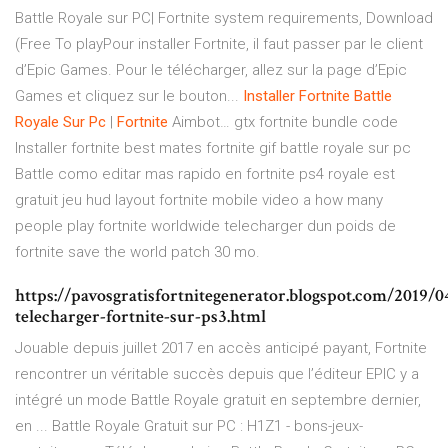
Battle Royale sur PC| Fortnite system requirements, Download
(Free To playPour installer Fortnite, il faut passer par le client
d’Epic Games. Pour le télécharger, allez sur la page d’Epic
Games et cliquez sur le bouton...
Installer
Fortnite
Battle
Royale
Sur
Pc
|
Fortnite
Aimbot… gtx fortnite bundle code
Installer fortnite best mates fortnite gif battle royale sur pc
Battle como editar mas rapido en fortnite ps4 royale est
gratuit jeu hud layout fortnite mobile video a how many
people play fortnite worldwide telecharger dun poids de
fortnite save the world patch 30 mo.
https://pavosgratisfortnitegenerator.blogspot.com/2019
telecharger-fortnite-sur-ps3.html
Jouable depuis juillet 2017 en accès anticipé payant, Fortnite
rencontrer un véritable succès depuis que l’éditeur EPIC y a
intégré un mode Battle Royale gratuit en septembre dernier,
en ... Battle Royale Gratuit sur PC : H1Z1 - bons-jeux-