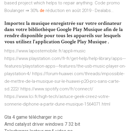
based project which helps to repair anything.
Code promo
Boulanger ⇒ 30%
de
réduction en août 2019 - Dealabs…
Importez la musique enregistrée sur votre ordinateur
dans votre bibliothèque Google Play Musique afin de la
rendre disponible pour tous les appareils sur lesquels
vous utilisez l'application Google Play Musique .
https://www.lapostemobile.fr/appli-music
https://www.playstation.com/fr-fr/get-help/help-library/apps---
features/playstation-apps---features/the-usb-music-player-on-
playstation-4/ https://forum-huawei.com/threads/impossible-
de-mettre-de-la-musique-sur-le-huawei-p20-pro-sans-carte-
sd.222/ https://www.spotify.com/fr/connect/
https://www.lci.fr/high-tech/astuce-geek-creez-votre-
sonnerie-diphone-a-partir-dune-musique-1564071.html
Gta 4 game télécharger in pc
Amd catalyst driver windows 7 32 bit