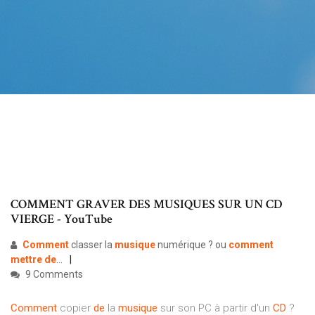
COMMENT GRAVER DES MUSIQUES SUR UN CD
VIERGE - YouTube
Comment
classer la
musique
numérique ? ou
comment
mettre
de
...
9 Comments
Comment
copier
de
la
musique
sur son PC à partir d'un
CD
?