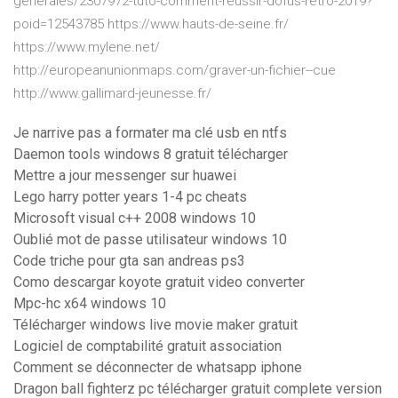
generales/2307972-tuto-comment-reussir-dofus-retro-2019?
poid=12543785 https://www.hauts-de-seine.fr/
https://www.mylene.net/
http://europeanunionmaps.com/graver-un-fichier--cue
http://www.gallimard-jeunesse.fr/
Je narrive pas a formater ma clé usb en ntfs
Daemon tools windows 8 gratuit télécharger
Mettre a jour messenger sur huawei
Lego harry potter years 1-4 pc cheats
Microsoft visual c++ 2008 windows 10
Oublié mot de passe utilisateur windows 10
Code triche pour gta san andreas ps3
Como descargar koyote gratuit video converter
Mpc-hc x64 windows 10
Télécharger windows live movie maker gratuit
Logiciel de comptabilité gratuit association
Comment se déconnecter de whatsapp iphone
Dragon ball fighterz pc télécharger gratuit complete version