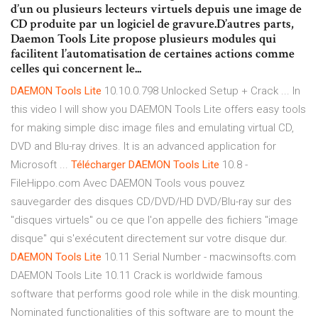
d’un ou plusieurs lecteurs virtuels depuis une image de
CD produite par un logiciel de gravure.D’autres parts,
Daemon Tools Lite propose plusieurs modules qui
facilitent l’automatisation de certaines actions comme
celles qui concernent le...
DAEMON Tools
Lite
10.10.0.798 Unlocked Setup + Crack ... In
this video I will show you DAEMON Tools Lite offers easy tools
for making simple disc image files and emulating virtual CD,
DVD and Blu-ray drives. It is an advanced application for
Microsoft ...
Télécharger
DAEMON
Tools
Lite
10.8 -
FileHippo.com Avec DAEMON Tools vous pouvez
sauvegarder des disques CD/DVD/HD DVD/Blu-ray sur des
"disques virtuels" ou ce que l'on appelle des fichiers "image
disque" qui s'exécutent directement sur votre disque dur.
DAEMON
Tools
Lite
10.11 Serial Number - macwinsofts.com
DAEMON Tools Lite 10.11 Crack is worldwide famous
software that performs good role while in the disk mounting.
Nominated functionalities of this software are to mount the