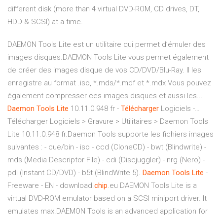
different disk (more than 4 virtual DVD-ROM, CD drives, DT,
HDD & SCSI) at a time.
DAEMON Tools Lite est un utilitaire qui permet d’émuler des
images disques.DAEMON Tools Lite vous permet également
de créer des images disque de vos CD/DVD/Blu-Ray. Il les
enregistre au format .iso, *.mds/*.mdf et *.mdx Vous pouvez
également compresser ces images disques et aussi les...
Daemon
Tools
Lite
10.11.0.948 fr -
Télécharger
Logiciels -…
Télécharger Logiciels > Gravure > Utilitaires > Daemon Tools
Lite 10.11.0.948 fr.Daemon Tools supporte les fichiers images
suivantes : - cue/bin - iso - ccd (CloneCD) - bwt (Blindwrite) -
mds (Media Descriptor File) - cdi (Discjuggler) - nrg (Nero) -
pdi (Instant CD/DVD) - b5t (BlindWrite 5).
Daemon
Tools
Lite
-
Freeware - EN - download.
chip
.eu DAEMON Tools Lite is a
virtual DVD-ROM emulator based on a SCSI miniport driver. It
emulates max.DAEMON Tools is an advanced application for