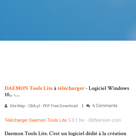
DAEMON
Tools
Lite
à
télécharger
- Logiciel Windows
10... -…
6 Comments
Site Map - CBA.pl - PDF Free Download
Télécharger
Daemon
Tools
Lite
5.0.1 for - OldVersion.com
Daemon Tools Lite. C’est un logiciel dédié à la création