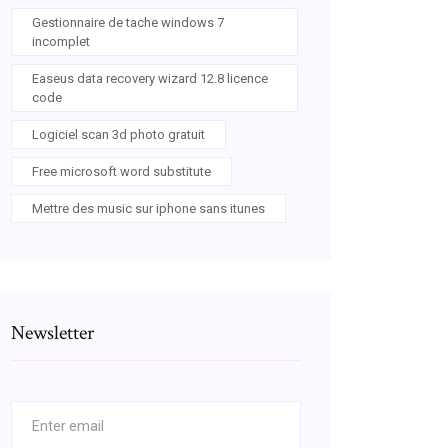
Gestionnaire de tache windows 7
incomplet
Easeus data recovery wizard 12.8 licence
code
Logiciel scan 3d photo gratuit
Free microsoft word substitute
Mettre des music sur iphone sans itunes
Newsletter
sig=ACfU3U0HvaOZzcrUWkjTVZomsVsj9w_4-