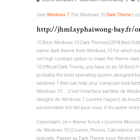
Give
Windows
7
The Windows 10
Dark
Theme
Loo
http://jhml.syphaiwong-bay.fr/
10 Best Windows 10 Dark Themes(2018 Best Editio
native dark theme from Windows 10 for which so
set high contrast option to make the theme dark 
10 Official Dark Theme, you have to do 50 Best
probably the best operating system designed by 
windows 7 that can help your computer look bett
Windows 10 ... C’est l’interface parfaite de Win
designs de Windows 7 comme l’aspect du bouton
personnalisé est fait pour vous. Il récupère vot
Cependant, ce « thème foncé » (comme Microsoft
de Windows 10 (Courrier, Photos, Calculatrice, etc
logiciels. Passer au Dark Theme sous Windows 1