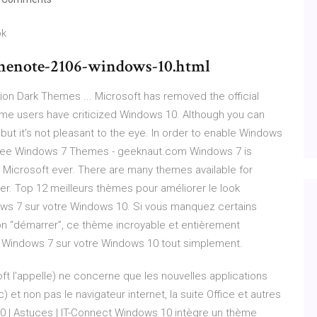
k
onenote-2106-windows-10.html
n Dark Themes ... Microsoft has removed the official
me users have criticized Windows 10. Although you can
but it’s not pleasant to the eye. In order to enable Windows
 Free Windows 7 Themes - geeknaut.com Windows 7 is
Microsoft ever. There are many themes available for
er. Top 12 meilleurs thèmes pour améliorer le look
dows 7 sur votre Windows 10. Si vous manquez certains
 “démarrer”, ce thème incroyable et entièrement
re Windows 7 sur votre Windows 10 tout simplement.
 l’appelle) ne concerne que les nouvelles applications
) et non pas le navigateur internet, la suite Office et autres
0 | Astuces | IT-Connect Windows 10 intègre un thème