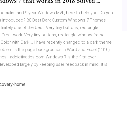
dows 7 that works in 2018 Solved ...
 specialist and 9 year Windows MVP, here to help you. Do you
 is introduced? 30 Best Dark Custom Windows 7 Themes
initely one of the best. Very tiny buttons, rectangle
. Great work: Very tiny buttons, rectangle window frame
 Color with Dark … I have recently changed to a dark theme
 problem is the page backgrounds in Word and Excel (2010)
 - addictivetips.com Windows 7 is the first ever
veloped largely by keeping user feedback in mind. It is
recovery-home