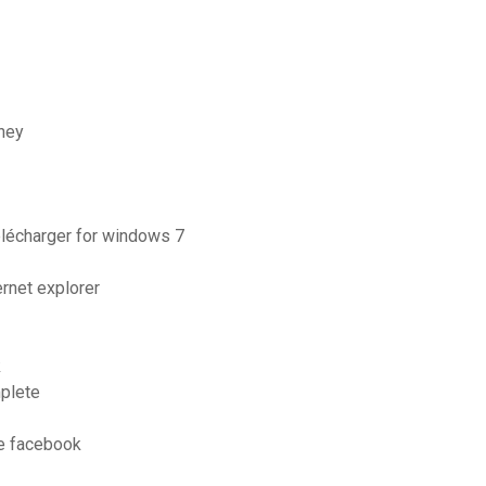
ney
élécharger for windows 7
ernet explorer
k
mplete
te facebook