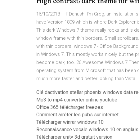
High contrast/dark theme for win
16/10/2018 · Hi Danush. I'm Greg, an installation
have Version 1809 which is where Dark Explorer
This dark Windows 7 theme really rocks and is def
window frame with thin borders. Small scrollbars
with thin borders. windows 7 - Office Background
in Windows 7. This mostly works nicely, but the
become dark, too. 26 Awesome Windows 7 Themes
operating system from Microsoft that has been de
much more faster and better looking than Vista.
Clé dactivation stellar phoenix windows data 
Mp3 to mp4 converter online youtube
Office 365 télécharger freezes
Comment arrêter les pubs sur internet
Télécharger winrar windows 10
Reconnaissance vocale windows 10 en anglais
Télécharger unity 3d gratuit version