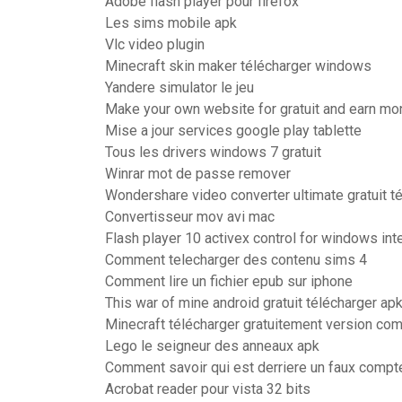
Adobe flash player pour firefox
Les sims mobile apk
Vlc video plugin
Minecraft skin maker télécharger windows
Yandere simulator le jeu
Make your own website for gratuit and earn mo
Mise a jour services google play tablette
Tous les drivers windows 7 gratuit
Winrar mot de passe remover
Wondershare video converter ultimate gratuit t
Convertisseur mov avi mac
Flash player 10 activex control for windows int
Comment telecharger des contenu sims 4
Comment lire un fichier epub sur iphone
This war of mine android gratuit télécharger ap
Minecraft télécharger gratuitement version co
Lego le seigneur des anneaux apk
Comment savoir qui est derriere un faux comp
Acrobat reader pour vista 32 bits