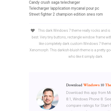
Candy crush saga telecharger
Telecharger lapplication mycanal pour pc
Street fighter 2 champion edition snes rom
This dark Windows 7 theme really rocks and is d
best. Very tiny buttons, rectangle window frame wit
like completely dark custom Windows 7 them
Xenomorph. This darkish-bluish theme is a pretty goo
who like it simply dark.
Download
Windows
10
Th
Download this app from M
8.1, Windows Phone 8. See
compare ratings for Start