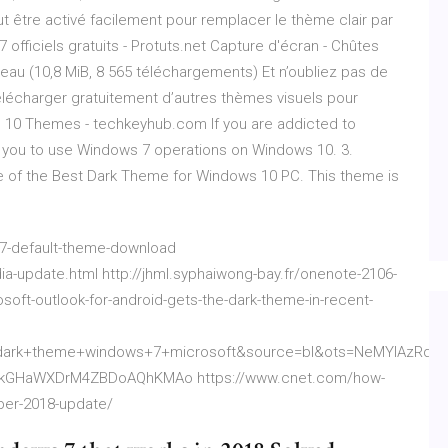
 être activé facilement pour remplacer le thème clair par
fficiels gratuits - Protuts.net Capture d'écran - Chûtes
'eau (10,8 MiB, 8 565 téléchargements) Et n’oubliez pas de
écharger gratuitement d’autres thèmes visuels pour
 10 Themes - techkeyhub.com If you are addicted to
lp you to use Windows 7 operations on Windows 10. 3.
of the Best Dark Theme for Windows 10 PC. This theme is
-7-default-theme-download
a-update.html http://jhml.syphaiwong-bay.fr/onenote-2106-
soft-outlook-for-android-gets-the-dark-theme-in-recent-
rk+theme+windows+7+microsoft&source=bl&ots=NeMYIAzRdQ&
kGHaWXDrM4ZBDoAQhKMAo https://www.cnet.com/how-
ber-2018-update/