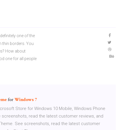
efinitely one of the
h thin borders. You
es? How about
d one for all people
eme
for
Windows
7
icrosoft Store for Windows 10 Mobile, Windows Phone
 screenshots, read the latest customer reviews, and
-Theme. See screenshots, read the latest customer