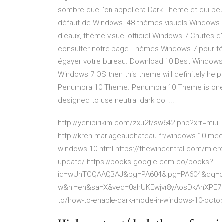
sombre que l'on appellera Dark Theme et qui peut
défaut de Windows. 48 thèmes visuels Windows 7 o
d'eaux, thème visuel officiel Windows 7 Chutes d
consulter notre page Thèmes Windows 7 pour tél
égayer votre bureau. Download 10 Best Windows
Windows 7 OS then this theme will definitely he
Penumbra 10 Theme. Penumbra 10 Theme is one 
designed to use neutral dark col ...
http://yenibirikim.com/zxu2t/sw642.php?xrr=miui
http://kren.mariageauchateau.fr/windows-10-medi
windows-10.html https://thewincentral.com/micro
update/ https://books.google.com.co/books?
id=wUnTCQAAQBAJ&pg=PA604&lpg=PA604&dq=da
w&hl=en&sa=X&ved=0ahUKEwjvr8yAosDkAhXPE7
to/how-to-enable-dark-mode-in-windows-10-octo