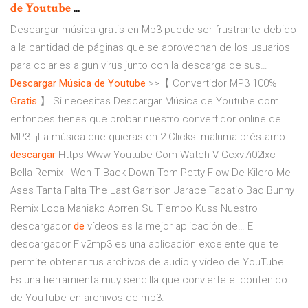
de
Youtube
...
Descargar música gratis en Mp3 puede ser frustrante debido
a la cantidad de páginas que se aprovechan de los usuarios
para colarles algun virus junto con la descarga de sus…
Descargar Música
de
Youtube
>>【 Convertidor MP3 100%
Gratis
】
Si necesitas Descargar Música de Youtube.com
entonces tienes que probar nuestro convertidor online de
MP3. ¡La música que quieras en 2 Clicks!
maluma préstamo
descargar
Https Www Youtube Com Watch V Gcxv7i02lxc
Bella Remix I Won T Back Down Tom Petty Flow De Kilero Me
Ases Tanta Falta The Last Garrison Jarabe Tapatio Bad Bunny
Remix Loca Maniako Aorren Su Tiempo Kuss
Nuestro
descargador
de
vídeos es la mejor aplicación de…
El
descargador Flv2mp3 es una aplicación excelente que te
permite obtener tus archivos de audio y vídeo de YouTube.
Es una herramienta muy sencilla que convierte el contenido
de YouTube en archivos de mp3.