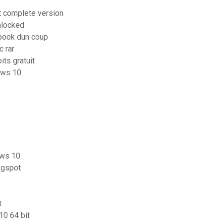
it complete version
nlocked
book dun coup
c rar
its gratuit
ows 10
ows 10
ogspot
t
10 64 bit