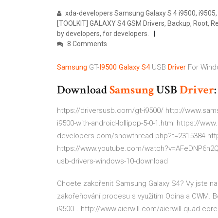
xda-developers Samsung Galaxy S 4 i9500, i9505, 
[TOOLKIT] GALAXY S4 GSM Drivers, Backup, Root, R
by developers, for developers.
8 Comments
Samsung
GT-
I9500
Galaxy
S4
USB
Driver
For Wind
Download
Samsung
USB
Driver
https://driversusb.com/gt-i9500/ http://www.sa
i9500-with-android-lollipop-5-0-1.html https://w
developers.com/showthread.php?t=2315384 htt
https://www.youtube.com/watch?v=AFeDNP6n2QU 
usb-drivers-windows-10-download
Chcete zakořenit Samsung Galaxy S4? Vy jste n
zakořeňování procesu s využitím Odina a CWM.
B
i9500…
http://www.aierwill.com/aierwill-quad-cor