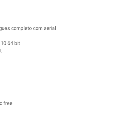
ugues completo com serial
7
 10 64 bit
t
c free