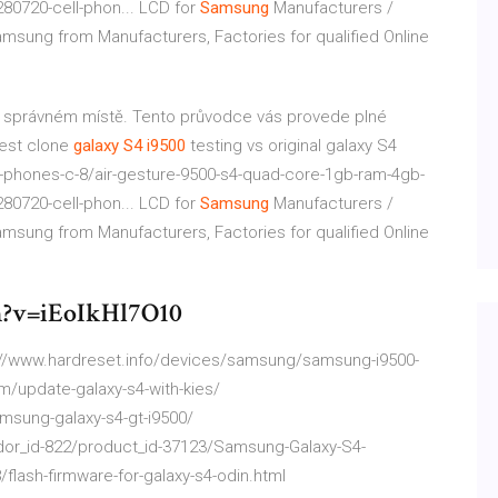
80720-cell-phon...
LCD for
Samsung
Manufacturers /
amsung from Manufacturers, Factories for qualified Online
a správném místě. Tento průvodce vás provede plné
est clone
galaxy
S4
i9500
testing vs original galaxy S4
e-phones-c-8/air-gesture-9500-s4-quad-core-1gb-ram-4gb-
80720-cell-phon...
LCD for
Samsung
Manufacturers /
amsung from Manufacturers, Factories for qualified Online
h?v=iEoIkHl7O10
s://www.hardreset.info/devices/samsung/samsung-i9500-
m/update-galaxy-s4-with-kies/
msung-galaxy-s4-gt-i9500/
endor_id-822/product_id-37123/Samsung-Galaxy-S4-
flash-firmware-for-galaxy-s4-odin.html