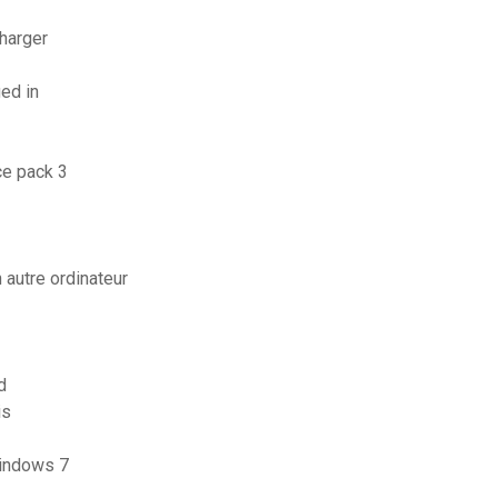
charger
ged in
ce pack 3
autre ordinateur
d
is
windows 7