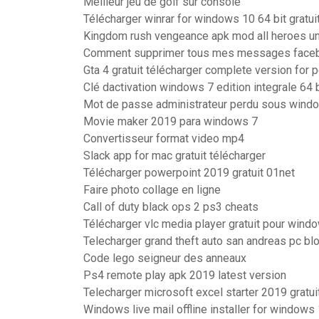
Meilleur jeu de golf sur console
Télécharger winrar for windows 10 64 bit gratu
Kingdom rush vengeance apk mod all heroes u
Comment supprimer tous mes messages face
Gta 4 gratuit télécharger complete version for p
Clé dactivation windows 7 edition integrale 64 b
Mot de passe administrateur perdu sous wind
Movie maker 2019 para windows 7
Convertisseur format video mp4
Slack app for mac gratuit télécharger
Télécharger powerpoint 2019 gratuit 01net
Faire photo collage en ligne
Call of duty black ops 2 ps3 cheats
Télécharger vlc media player gratuit pour wind
Telecharger grand theft auto san andreas pc bl
Code lego seigneur des anneaux
Ps4 remote play apk 2019 latest version
Telecharger microsoft excel starter 2019 gratui
Windows live mail offline installer for windows 