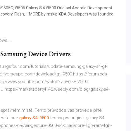
i9505G, i9506 Galaxy S 4 i9500 Original Android Development
ecovery, Flash, + MORE by mskip XDA Developers was founded
ows...
: Samsung Device Drivers
msungsfour.com/tutorials/update-samsung-galaxy-s4-gt-
ww.driverscape.com/download/gt-i9500 https://forum.xda-
ps://www.youtube.com/watch?v=iEoIkHl7O10
https://marketsbertyl146.weebly.com/blog/galaxy-s4-
a správném místě. Tento průvodce vás provede plné
est clone
galaxy
S4
i9500
testing vs original galaxy S4
e-phones-c-8/air-gesture-9500-s4-quad-core-1gb-ram-4gb-