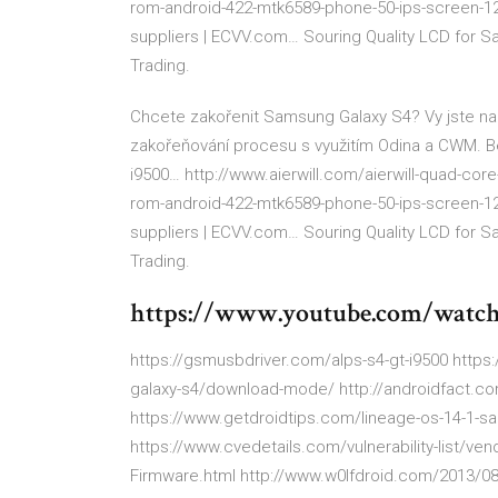
rom-android-422-mtk6589-phone-50-ips-screen-12
suppliers | ECVV.com…
Souring Quality LCD for S
Trading.
Chcete zakořenit Samsung Galaxy S4? Vy jste n
zakořeňování procesu s využitím Odina a CWM.
B
i9500…
http://www.aierwill.com/aierwill-quad-cor
rom-android-422-mtk6589-phone-50-ips-screen-12
suppliers | ECVV.com…
Souring Quality LCD for S
Trading.
https://www.youtube.com/watc
https://gsmusbdriver.com/alps-s4-gt-i9500 http
galaxy-s4/download-mode/ http://androidfact.co
https://www.getdroidtips.com/lineage-os-14-1-sa
https://www.cvedetails.com/vulnerability-list/v
Firmware.html http://www.w0lfdroid.com/2013/08/