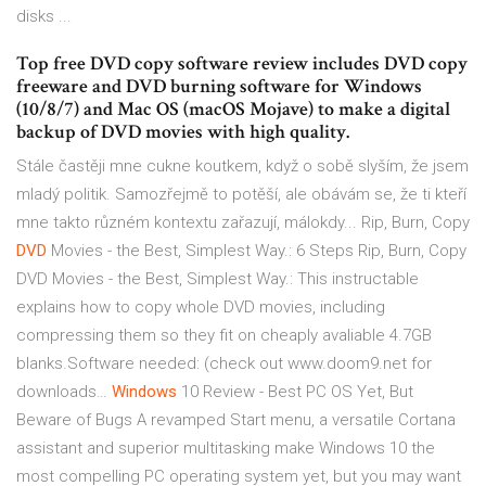
disks ...
Top free DVD copy software review includes DVD copy
freeware and DVD burning software for Windows
(10/8/7) and Mac OS (macOS Mojave) to make a digital
backup of DVD movies with high quality.
Stále častěji mne cukne koutkem, když o sobě slyším, že jsem
mladý politik. Samozřejmě to potěší, ale obávám se, že ti kteří
mne takto různém kontextu zařazují, málokdy...
Rip, Burn, Copy
DVD
Movies - the Best, Simplest Way.: 6 Steps
Rip, Burn, Copy
DVD Movies - the Best, Simplest Way.: This instructable
explains how to copy whole DVD movies, including
compressing them so they fit on cheaply avaliable 4.7GB
blanks.Software needed: (check out www.doom9.net for
downloads…
Windows
10 Review - Best PC OS Yet, But
Beware of Bugs
A revamped Start menu, a versatile Cortana
assistant and superior multitasking make Windows 10 the
most compelling PC operating system yet, but you may want