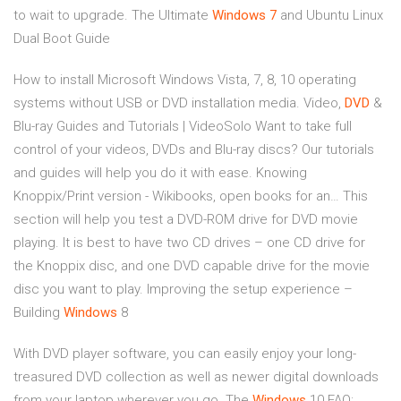
to wait to upgrade.
The Ultimate
Windows
7
and Ubuntu Linux
Dual Boot Guide
How to install Microsoft Windows Vista, 7, 8, 10 operating
systems without USB or DVD installation media.
Video,
DVD
&
Blu-ray Guides and Tutorials | VideoSolo
Want to take full
control of your videos, DVDs and Blu-ray discs? Our tutorials
and guides will help you do it with ease.
Knowing
Knoppix/Print version - Wikibooks, open books for an…
This
section will help you test a DVD-ROM drive for DVD movie
playing. It is best to have two CD drives – one CD drive for
the Knoppix disc, and one DVD capable drive for the movie
disc you want to play.
Improving the setup experience –
Building
Windows
8
With DVD player software, you can easily enjoy your long-
treasured DVD collection as well as newer digital downloads
from your laptop wherever you go.
The
Windows
10 FAQ: