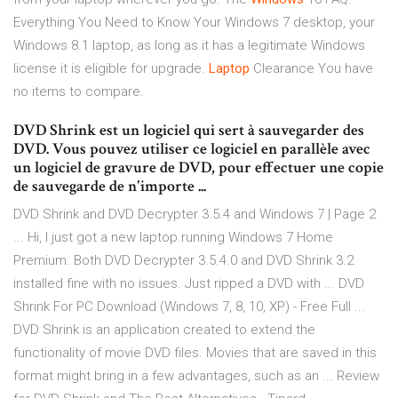
Everything You Need to Know
Your Windows 7 desktop, your
Windows 8.1 laptop, as long as it has a legitimate Windows
license it is eligible for upgrade.
Laptop
Clearance
You have
no items to compare.
DVD Shrink est un logiciel qui sert à sauvegarder des
DVD. Vous pouvez utiliser ce logiciel en parallèle avec
un logiciel de gravure de DVD, pour effectuer une copie
de sauvegarde de n'importe ...
DVD Shrink and DVD Decrypter 3.5.4 and Windows 7 | Page 2
... Hi, I just got a new laptop running Windows 7 Home
Premium. Both DVD Decrypter 3.5.4.0 and DVD Shrink 3.2
installed fine with no issues. Just ripped a DVD with ... DVD
Shrink For PC Download (Windows 7, 8, 10, XP) - Free Full ...
DVD Shrink is an application created to extend the
functionality of movie DVD files. Movies that are saved in this
format might bring in a few advantages, such as an ... Review