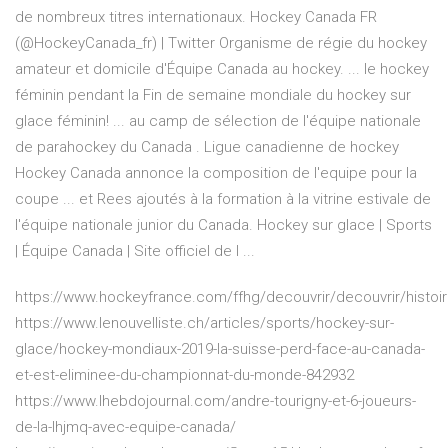
de nombreux titres internationaux. Hockey Canada FR
(@HockeyCanada_fr) | Twitter Organisme de régie du hockey
amateur et domicile d'Équipe Canada au hockey. ... le hockey
féminin pendant la Fin de semaine mondiale du hockey sur
glace féminin! ... au camp de sélection de l'équipe nationale
de parahockey du Canada . Ligue canadienne de hockey
Hockey Canada annonce la composition de l'equipe pour la
coupe ... et Rees ajoutés à la formation à la vitrine estivale de
l'équipe nationale junior du Canada. Hockey sur glace | Sports
| Équipe Canada | Site officiel de l ...
https://www.hockeyfrance.com/ffhg/decouvrir/decouvrir/histoi
https://www.lenouvelliste.ch/articles/sports/hockey-sur-
glace/hockey-mondiaux-2019-la-suisse-perd-face-au-canada-
et-est-eliminee-du-championnat-du-monde-842932
https://www.lhebdojournal.com/andre-tourigny-et-6-joueurs-
de-la-lhjmq-avec-equipe-canada/