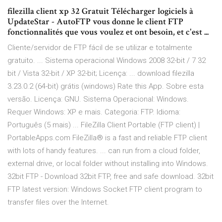
filezilla client xp 32 Gratuit Télécharger logiciels à
UpdateStar - AutoFTP vous donne le client FTP
fonctionnalités que vous voulez et ont besoin, et c'est ...
Cliente/servidor de FTP fácil de se utilizar e totalmente
gratuito. ... Sistema operacional Windows 2008 32-bit / 7 32
bit / Vista 32-bit / XP 32-bit; Licença: ... download filezilla
3.23.0.2 (64-bit) grátis (windows) Rate this App. Sobre esta
versão. Licença: GNU. Sistema Operacional: Windows.
Requer Windows: XP e mais. Categoria: FTP. Idioma:
Português (5 mais) ... FileZilla Client Portable (FTP client) |
PortableApps.com FileZilla® is a fast and reliable FTP client
with lots of handy features. ... can run from a cloud folder,
external drive, or local folder without installing into Windows.
32bit FTP - Download 32bit FTP, free and safe download. 32bit
FTP latest version: Windows Socket FTP client program to
transfer files over the Internet.