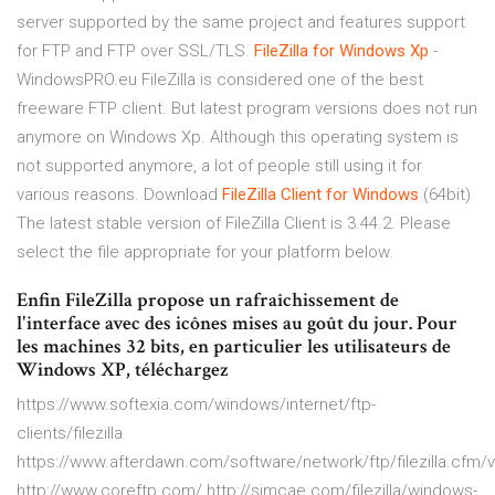
server supported by the same project and features support
for FTP and FTP over SSL/TLS.
FileZilla
for
Windows
Xp
-
WindowsPRO.eu FileZilla is considered one of the best
freeware FTP client. But latest program versions does not run
anymore on Windows Xp. Although this operating system is
not supported anymore, a lot of people still using it for
various reasons. Download
FileZilla
Client
for
Windows
(64bit)
The latest stable version of FileZilla Client is 3.44.2. Please
select the file appropriate for your platform below.
Enfin FileZilla propose un rafraîchissement de
l'interface avec des icônes mises au goût du jour. Pour
les machines 32 bits, en particulier les utilisateurs de
Windows XP, téléchargez
https://www.softexia.com/windows/internet/ftp-
clients/filezilla
https://www.afterdawn.com/software/network/ftp/filezilla.cfm/
http://www.coreftp.com/ http://simcae.com/filezilla/windows-