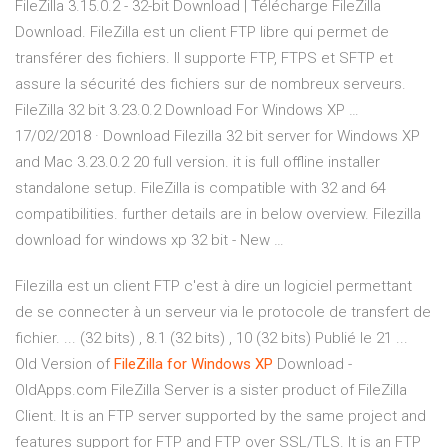
FileZilla 3.15.0.2 - 32-bit Download | Télécharge FileZilla
Download. FileZilla est un client FTP libre qui permet de
transférer des fichiers. Il supporte FTP, FTPS et SFTP et
assure la sécurité des fichiers sur de nombreux serveurs.
FileZilla 32 bit 3.23.0.2 Download For Windows XP …
17/02/2018 · Download Filezilla 32 bit server for Windows XP
and Mac 3.23.0.2 20 full version. it is full offline installer
standalone setup. FileZilla is compatible with 32 and 64
compatibilities. further details are in below overview. Filezilla
download for windows xp 32 bit - New …
Filezilla est un client FTP c'est à dire un logiciel permettant
de se connecter à un serveur via le protocole de transfert de
fichier. ... (32 bits) , 8.1 (32 bits) , 10 (32 bits) Publié le 21 ...
Old Version of
FileZilla
for
Windows
XP
Download -
OldApps.com FileZilla Server is a sister product of FileZilla
Client. It is an FTP server supported by the same project and
features support for FTP and FTP over SSL/TLS. It is an FTP