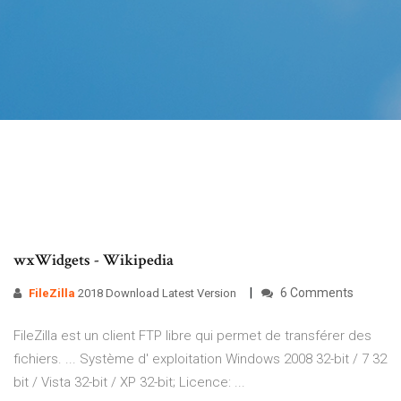
wxWidgets - Wikipedia
6 Comments
FileZilla
2018 Download Latest Version
FileZilla est un client FTP libre qui permet de transférer des
fichiers. ... Système d' exploitation Windows 2008 32-bit / 7 32
bit / Vista 32-bit / XP 32-bit; Licence: ...