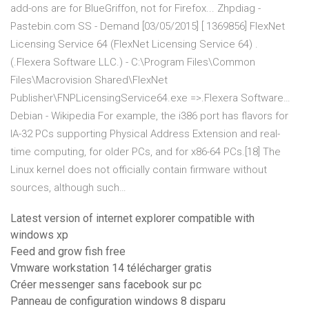
add-ons are for BlueGriffon, not for Firefox...
Zhpdiag -
Pastebin.com
SS - Demand [03/05/2015] [ 1369856] FlexNet
Licensing Service 64 (FlexNet Licensing Service 64) .
(.Flexera Software LLC.) - C:\Program Files\Common
Files\Macrovision Shared\FlexNet
Publisher\FNPLicensingService64.exe =>.Flexera Software…
Debian - Wikipedia
For example, the i386 port has flavors for
IA-32 PCs supporting Physical Address Extension and real-
time computing, for older PCs, and for x86-64 PCs.[18] The
Linux kernel does not officially contain firmware without
sources, although such…
Latest version of internet explorer compatible with
windows xp
Feed and grow fish free
Vmware workstation 14 télécharger gratis
Créer messenger sans facebook sur pc
Panneau de configuration windows 8 disparu