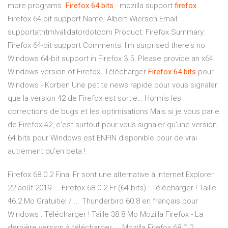
more programs.
Firefox
64
bits
- mozilla.support.
firefox
Firefox 64-bit support Name: Albert Wiersch Email:
supportathtmlvalidatordotcom Product: Firefox Summary:
Firefox 64-bit support Comments: I'm surprised there's no
Windows 64-bit support in Firefox 3.5. Please provide an x64
Windows version of Firefox. Télécharger
Firefox
64
bits
pour
Windows - Korben Une petite news rapide pour vous signaler
que la version 42 de Firefox est sortie… Hormis les
corrections de bugs et les optimisations Mais si je vous parle
de Firefox 42, c'est surtout pour vous signaler qu'une version
64 bits pour Windows est ENFIN disponible pour de vrai
autrement qu'en beta !
Firefox 68.0.2 Final Fr sont une alternative à Internet Explorer
22 août 2019 ... Firefox 68.0.2 Fr (64 bits) : Télécharger ! Taille
46.2 Mo Gratuitiel / ... Thunderbird 60.8 en français pour
Windows : Télécharger ! Taille 38.8 Mo Mozilla Firefox - La
dernière version à télécharger ... Mozilla Firefox 68.0.2