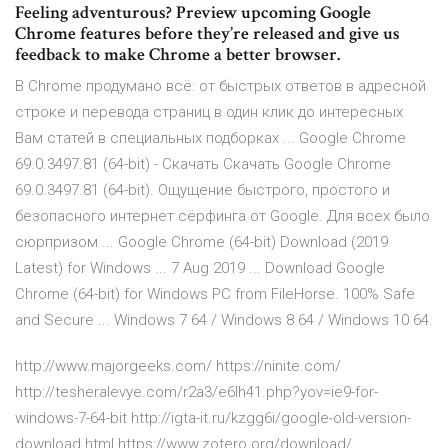
Feeling adventurous? Preview upcoming Google
Chrome features before they’re released and give us
feedback to make Chrome a better browser.
В Chrome продумано всё: от быстрых ответов в адресной
строке и перевода страниц в один клик до интересных
Вам статей в специальных подборках ... Google Chrome
69.0.3497.81 (64-bit) - Скачать Скачать Google Chrome
69.0.3497.81 (64-bit). Ощущение быстрого, простого и
безопасного интернет сёрфинга от Google. Для всех было
сюрпризом ... Google Chrome (64-bit) Download (2019
Latest) for Windows ... 7 Aug 2019 ... Download Google
Chrome (64-bit) for Windows PC from FileHorse. 100% Safe
and Secure ... Windows 7 64 / Windows 8 64 / Windows 10 64.
http://www.majorgeeks.com/ https://ninite.com/
http://tesheralevye.com/r2a3/e6lh41.php?yov=ie9-for-
windows-7-64-bit http://igta-it.ru/kzgg6i/google-old-version-
download.html https://www.zotero.org/download/