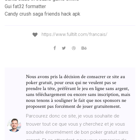
Gui fat32 formatter
Candy crush saga friends hack apk
https://www.fulltilt.com/francais/
Nous avons pris la décision de consacrer ce site au
poker gratuit, pour ceux qui ne veulent pas se
prendre la tête, préférant le jeu en ligne sans argent,
sans téléchargement ou encore sans inscription, mais
nous tenons à souligner le fait que nos sponsors ne
proposent pas forcément de jouer gratuitement.
Parcourez donc ce site, je vous souhaite de
trouver tout ce que vous y cherchez et je vous
souhaite énormément de bon poker gratuit sans