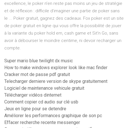
excellence, le poker n’en reste pas moins un jeu de stratégie
et de réflexion : difficile d’imaginer une partie de poker sans
le ... Poker gratuit, gagnez des cadeaux. Fox poker est un site
de poker gratuit en ligne qui vous offre la possibilité de jouer
à la variante du poker hold em, cash game et Sit'n Go, sans
avoir à débourser le moindre centime, ni devoir recharger un
compte.
Super mario blue twilight dx music
How to make windows explorer look like mac finder
Cracker mot de passe pdf gratuit
Telecharger derniere version de skype gratuitement
Logiciel de maintenance vehicule gratuit
Télécharger vidéos dinternet
Comment copier cd audio sur clé usb
Jeux en ligne pour se detendre
Améliorer les performances graphique de son pc
Effacer recherche recente messenger