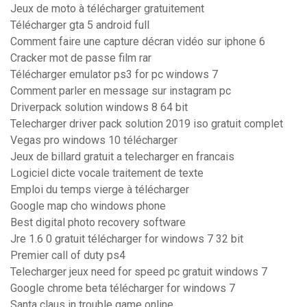
Jeux de moto à télécharger gratuitement
Télécharger gta 5 android full
Comment faire une capture décran vidéo sur iphone 6
Cracker mot de passe film rar
Télécharger emulator ps3 for pc windows 7
Comment parler en message sur instagram pc
Driverpack solution windows 8 64 bit
Telecharger driver pack solution 2019 iso gratuit complet
Vegas pro windows 10 télécharger
Jeux de billard gratuit a telecharger en francais
Logiciel dicte vocale traitement de texte
Emploi du temps vierge à télécharger
Google map cho windows phone
Best digital photo recovery software
Jre 1.6 0 gratuit télécharger for windows 7 32 bit
Premier call of duty ps4
Telecharger jeux need for speed pc gratuit windows 7
Google chrome beta télécharger for windows 7
Santa claus in trouble game online