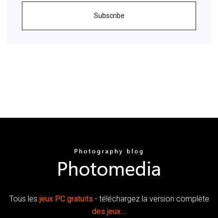
Subscribe
Tous les
jeux
PC
gratuits
- téléchargez la version complète
des
jeux
...