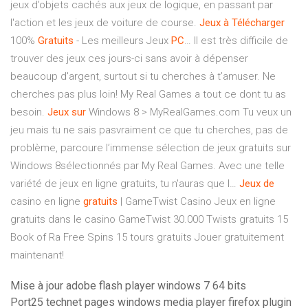
jeux d’objets cachés aux jeux de logique, en passant par
l'action et les jeux de voiture de course.
Jeux
à
Télécharger
100%
Gratuits
- Les meilleurs Jeux
PC
…
Il est très difficile de
trouver des jeux ces jours-ci sans avoir à dépenser
beaucoup d'argent, surtout si tu cherches à t’amuser. Ne
cherches pas plus loin! My Real Games a tout ce dont tu as
besoin.
Jeux
sur
Windows 8 > MyRealGames.com
Tu veux un
jeu mais tu ne sais pasvraiment ce que tu cherches, pas de
problème, parcoure l’immense sélection de jeux gratuits sur
Windows 8sélectionnés par My Real Games. Avec une telle
variété de jeux en ligne gratuits, tu n'auras que l…
Jeux
de
casino en ligne
gratuits
| GameTwist Casino
Jeux en ligne
gratuits dans le casino GameTwist 30.000 Twists gratuits 15
Book of Ra Free Spins 15 tours gratuits Jouer gratuitement
maintenant!
Mise à jour adobe flash player windows 7 64 bits
Port25 technet pages windows media player firefox plugin