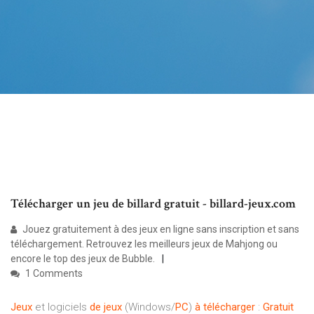
Télécharger un jeu de billard gratuit - billard-jeux.com
Jouez gratuitement à des jeux en ligne sans inscription et sans
téléchargement. Retrouvez les meilleurs jeux de Mahjong ou
encore le top des jeux de Bubble.
1 Comments
Jeux
et logiciels
de
jeux
(Windows/
PC
)
à
télécharger
:
Gratuit