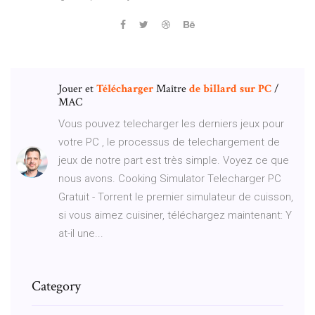
Jouer et
Télécharger
Maître
de
billard
sur
PC
/
MAC
Vous pouvez telecharger les derniers jeux pour
votre PC , le processus de telechargement de
jeux de notre part est très simple. Voyez ce que
nous avons. Cooking Simulator Telecharger PC
Gratuit - Torrent le premier simulateur de cuisson,
si vous aimez cuisiner, téléchargez maintenant: Y
at-il une...
Category