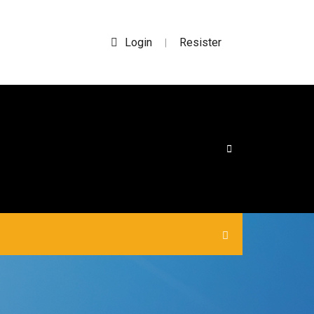
Login
Resister
|