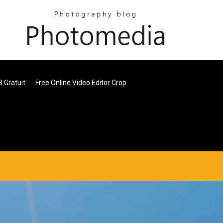
 Gratuit
Free Online Video Editor Crop