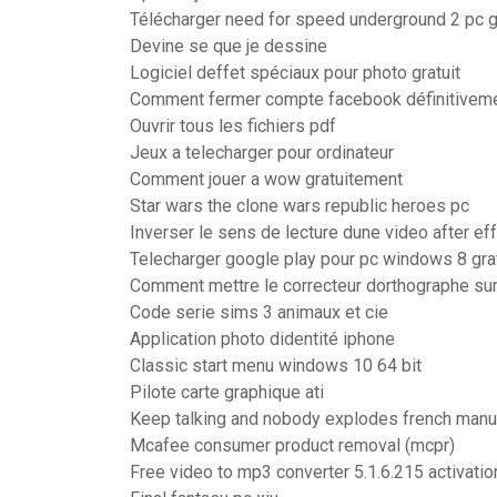
Télécharger need for speed underground 2 pc g
Devine se que je dessine
Logiciel deffet spéciaux pour photo gratuit
Comment fermer compte facebook définitivem
Ouvrir tous les fichiers pdf
Jeux a telecharger pour ordinateur
Comment jouer a wow gratuitement
Star wars the clone wars republic heroes pc
Inverser le sens de lecture dune video after ef
Telecharger google play pour pc windows 8 grat
Comment mettre le correcteur dorthographe su
Code serie sims 3 animaux et cie
Application photo didentité iphone
Classic start menu windows 10 64 bit
Pilote carte graphique ati
Keep talking and nobody explodes french manu
Mcafee consumer product removal (mcpr)
Free video to mp3 converter 5.1.6.215 activatio