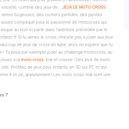
de société, comme des jeux de...
JEUX
DE
MOTO
CROSS
terres bogeuses, des rochers perfides, des pentes
st assez compliqué pour le passionné de motocross qui
casque au licol et partir dans l'aventure précédée par le
nfants.fr Si tu aimes le cross, n'hésite pas à jouer aux jeux
 beaucoup de jeux de cross en ligne, alors on espère que tu
ux ! Tu peux par exemple jouer au challenge motocross, au
 Jouez à la
moto
cross
, trial et course ! Des jeux de moto
 site. Profitez de jeux pour enfants, en 3D sur PC et sur
treme 4 et ce, gratuitement ! Les moto cross trial sont une
ws 7