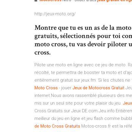
http://jeux-moto.org/
Montre que tu es un as de la moto
gratuits, sélectionnés pour toi c
moto cross, tu vas devoir piloter 
cross.
Pilote une moto en ligne avec ce jeu de moto. R
récolté, te permettra de booster ta moto et d'a
entièrement gratuit sur jeux.fm. Si les chutes ne t
Moto
Cross
- jouer
Jeux
de
Motocross
Gratuit
Jeu
internet.Nous avons rassemblé plusieurs des mei
mis sur un seul site pour votre plaisir du jeu.
Jeux
Cross Gratuits sur Jeux DE.com.Jeu.info Entièrem
meilleur du jeu en ligne et jeu flash comme bubble
de
Moto
Cross
Gratuits
Motos-cross.fr est la réf