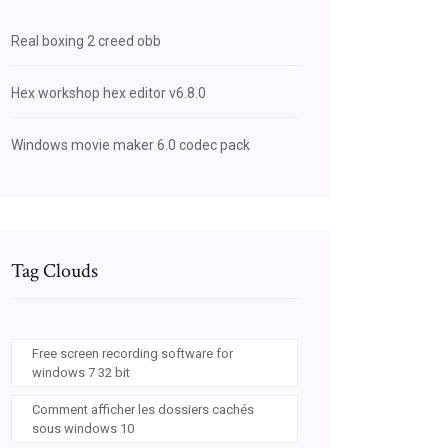
Real boxing 2 creed obb
Hex workshop hex editor v6.8.0
Windows movie maker 6.0 codec pack
Tag Clouds
Free screen recording software for
windows 7 32 bit
Comment afficher les dossiers cachés
sous windows 10