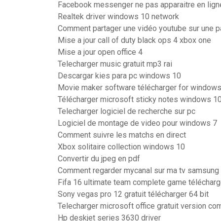
Facebook messenger ne pas apparaitre en lign
Realtek driver windows 10 network
Comment partager une vidéo youtube sur une 
Mise a jour call of duty black ops 4 xbox one
Mise a jour open office 4
Telecharger music gratuit mp3 rai
Descargar kies para pc windows 10
Movie maker software télécharger for windows
Télécharger microsoft sticky notes windows 1
Telecharger logiciel de recherche sur pc
Logiciel de montage de video pour windows 7
Comment suivre les matchs en direct
Xbox solitaire collection windows 10
Convertir du jpeg en pdf
Comment regarder mycanal sur ma tv samsung
Fifa 16 ultimate team complete game télécharg
Sony vegas pro 12 gratuit télécharger 64 bit
Telecharger microsoft office gratuit version c
Hp deskjet series 3630 driver