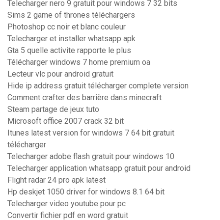
Telecharger nero 9 gratuit pour windows 7 32 bits
Sims 2 game of thrones téléchargers
Photoshop cc noir et blanc couleur
Telecharger et installer whatsapp apk
Gta 5 quelle activite rapporte le plus
Télécharger windows 7 home premium oa
Lecteur vlc pour android gratuit
Hide ip address gratuit télécharger complete version
Comment crafter des barrière dans minecraft
Steam partage de jeux tuto
Microsoft office 2007 crack 32 bit
Itunes latest version for windows 7 64 bit gratuit
télécharger
Telecharger adobe flash gratuit pour windows 10
Telecharger application whatsapp gratuit pour android
Flight radar 24 pro apk latest
Hp deskjet 1050 driver for windows 8.1 64 bit
Telecharger video youtube pour pc
Convertir fichier pdf en word gratuit