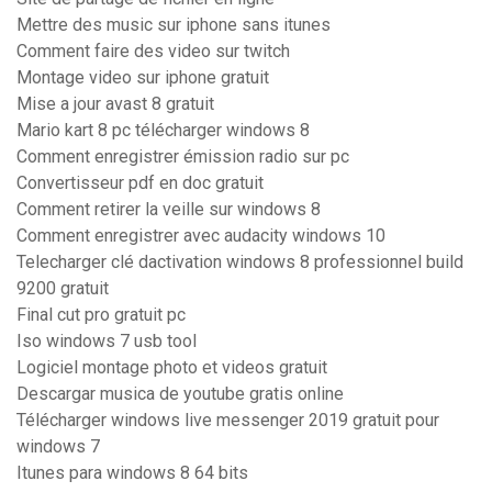
Mettre des music sur iphone sans itunes
Comment faire des video sur twitch
Montage video sur iphone gratuit
Mise a jour avast 8 gratuit
Mario kart 8 pc télécharger windows 8
Comment enregistrer émission radio sur pc
Convertisseur pdf en doc gratuit
Comment retirer la veille sur windows 8
Comment enregistrer avec audacity windows 10
Telecharger clé dactivation windows 8 professionnel build
9200 gratuit
Final cut pro gratuit pc
Iso windows 7 usb tool
Logiciel montage photo et videos gratuit
Descargar musica de youtube gratis online
Télécharger windows live messenger 2019 gratuit pour
windows 7
Itunes para windows 8 64 bits