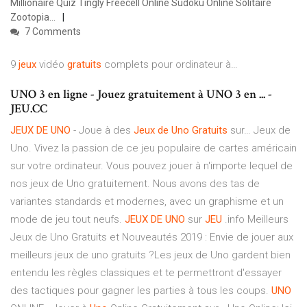
Millionaire Quiz Tingly Freecell Online Sudoku Online Solitaire
Zootopia…
7 Comments
9
jeux
vidéo
gratuits
complets pour ordinateur à…
UNO 3 en ligne - Jouez gratuitement à UNO 3 en ... -
JEU.CC
JEUX
DE
UNO
- Joue à des
Jeux
de
Uno
Gratuits
sur… Jeux de
Uno. Vivez la passion de ce jeu populaire de cartes américain
sur votre ordinateur. Vous pouvez jouer à n'importe lequel de
nos jeux de Uno gratuitement. Nous avons des tas de
variantes standards et modernes, avec un graphisme et un
mode de jeu tout neufs.
JEUX
DE
UNO
sur
JEU
.info Meilleurs
Jeux de Uno Gratuits et Nouveautés 2019 : Envie de jouer aux
meilleurs jeux de uno gratuits ?Les jeux de Uno gardent bien
entendu les règles classiques et te permettront d'essayer
des tactiques pour gagner les parties à tous les coups.
UNO