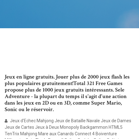
Jeux en ligne gratuits. Jouer plus de 2000 jeux flash les
plus populaires gratuitement!Total 321 Free Games
propose plus de 1000 jeux gratuits intéressants. Sele
Adventure - la plupart du temps il s'agit d'une action
dans les jeux en 2D ou en 3D, comme Super Mario,
Sonic ou le réservoir.
Jeux d'Echec Mahjong Jeux de Bataille Navale Jeux de Dames
Jeux de Cartes Jeux à Deux Monopoly Backgammon HTML5
TenTrix Mahjong Mare aux Canards Connect 4 Boiventure