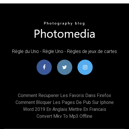
Règle du Uno - Règle Uno - Règles de jeux de cartes
Comment Recuperer Les Favoris Dans Firefox
Comment Bloquer Les Pages De Pub Sur Iphone
Word 2019 En Anglais Mettre En Francais
Convert Mkv To Mp3 Offline