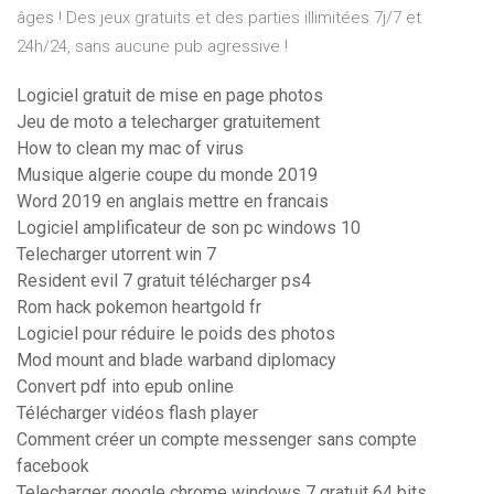
âges ! Des jeux gratuits et des parties illimitées 7j/7 et
24h/24, sans aucune pub agressive !
Logiciel gratuit de mise en page photos
Jeu de moto a telecharger gratuitement
How to clean my mac of virus
Musique algerie coupe du monde 2019
Word 2019 en anglais mettre en francais
Logiciel amplificateur de son pc windows 10
Telecharger utorrent win 7
Resident evil 7 gratuit télécharger ps4
Rom hack pokemon heartgold fr
Logiciel pour réduire le poids des photos
Mod mount and blade warband diplomacy
Convert pdf into epub online
Télécharger vidéos flash player
Comment créer un compte messenger sans compte
facebook
Telecharger google chrome windows 7 gratuit 64 bits