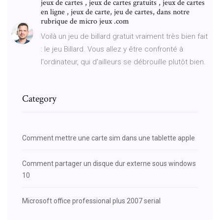
jeux de cartes , jeux de cartes gratuits , jeux de cartes
en ligne , jeux de carte, jeu de cartes, dans notre
rubrique de micro jeux .com
Voilà un jeu de billard gratuit vraiment très bien fait
: le jeu Billard. Vous allez y être confronté à
l'ordinateur, qui d'ailleurs se débrouille plutôt bien.
Category
Comment mettre une carte sim dans une tablette apple
Comment partager un disque dur externe sous windows
10
Microsoft office professional plus 2007 serial