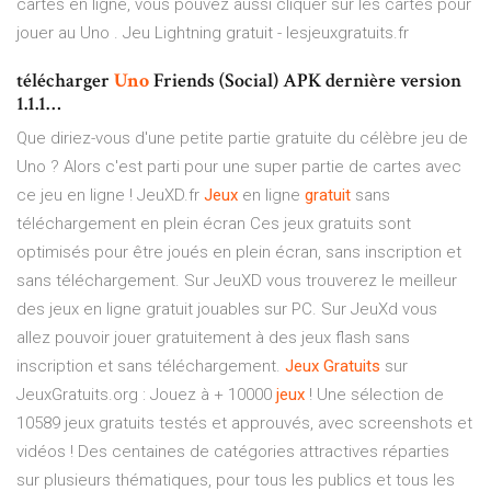
cartes en ligne, vous pouvez aussi cliquer sur les cartes pour
jouer au Uno . Jeu Lightning gratuit - lesjeuxgratuits.fr
télécharger
Uno
Friends (Social) APK dernière version
1.1.1…
Que diriez-vous d'une petite partie gratuite du célèbre jeu de
Uno ? Alors c'est parti pour une super partie de cartes avec
ce jeu en ligne ! JeuXD.fr
Jeux
en ligne
gratuit
sans
téléchargement en plein écran Ces jeux gratuits sont
optimisés pour être joués en plein écran, sans inscription et
sans téléchargement. Sur JeuXD vous trouverez le meilleur
des jeux en ligne gratuit jouables sur PC. Sur JeuXd vous
allez pouvoir jouer gratuitement à des jeux flash sans
inscription et sans téléchargement.
Jeux
Gratuits
sur
JeuxGratuits.org : Jouez à + 10000
jeux
! Une sélection de
10589 jeux gratuits testés et approuvés, avec screenshots et
vidéos ! Des centaines de catégories attractives réparties
sur plusieurs thématiques, pour tous les publics et tous les