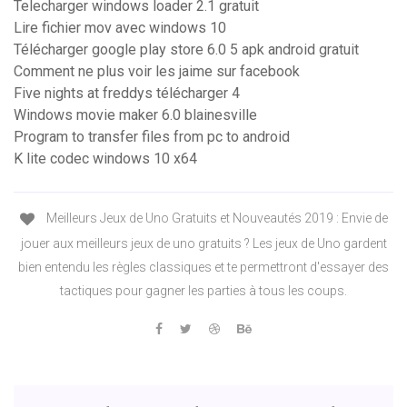
Telecharger windows loader 2.1 gratuit
Lire fichier mov avec windows 10
Télécharger google play store 6.0 5 apk android gratuit
Comment ne plus voir les jaime sur facebook
Five nights at freddys télécharger 4
Windows movie maker 6.0 blainesville
Program to transfer files from pc to android
K lite codec windows 10 x64
Meilleurs Jeux de Uno Gratuits et Nouveautés 2019 : Envie de
jouer aux meilleurs jeux de uno gratuits ? Les jeux de Uno gardent
bien entendu les règles classiques et te permettront d'essayer des
tactiques pour gagner les parties à tous les coups.