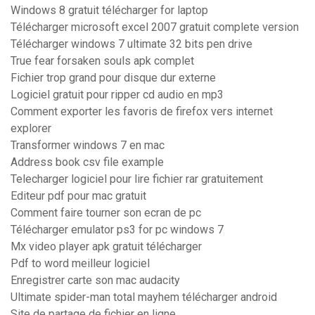
Windows 8 gratuit télécharger for laptop
Télécharger microsoft excel 2007 gratuit complete version
Télécharger windows 7 ultimate 32 bits pen drive
True fear forsaken souls apk complet
Fichier trop grand pour disque dur externe
Logiciel gratuit pour ripper cd audio en mp3
Comment exporter les favoris de firefox vers internet
explorer
Transformer windows 7 en mac
Address book csv file example
Telecharger logiciel pour lire fichier rar gratuitement
Editeur pdf pour mac gratuit
Comment faire tourner son ecran de pc
Télécharger emulator ps3 for pc windows 7
Mx video player apk gratuit télécharger
Pdf to word meilleur logiciel
Enregistrer carte son mac audacity
Ultimate spider-man total mayhem télécharger android
Site de partage de fichier en ligne