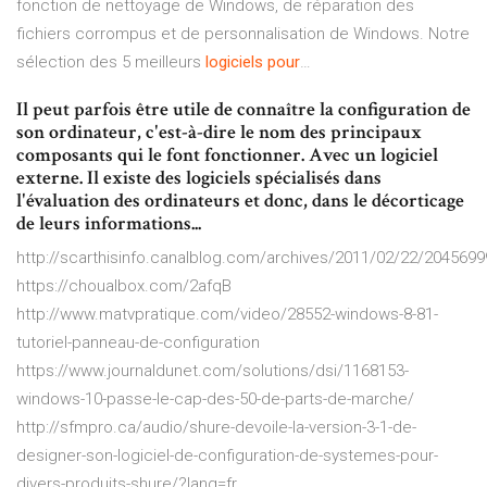
fonction de nettoyage de Windows, de réparation des
fichiers corrompus et de personnalisation de Windows. Notre
sélection des 5 meilleurs
logiciels
pour
…
Il peut parfois être utile de connaître la configuration de
son ordinateur, c'est-à-dire le nom des principaux
composants qui le font fonctionner. Avec un logiciel
externe. Il existe des logiciels spécialisés dans
l'évaluation des ordinateurs et donc, dans le décorticage
de leurs informations...
http://scarthisinfo.canalblog.com/archives/2011/02/22/2045699
https://choualbox.com/2afqB
http://www.matvpratique.com/video/28552-windows-8-81-
tutoriel-panneau-de-configuration
https://www.journaldunet.com/solutions/dsi/1168153-
windows-10-passe-le-cap-des-50-de-parts-de-marche/
http://sfmpro.ca/audio/shure-devoile-la-version-3-1-de-
designer-son-logiciel-de-configuration-de-systemes-pour-
divers-produits-shure/?lang=fr