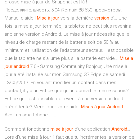
grosse mise à jour de Snapchat est là ! -
Продолжительность: 5:04 iRomain 88 630 просмотров.
Manuel d'aide |
Mise
à
jour
vers la dernière
version
d'… Une
fois la mise à jour terminée, la tablette ne peut plus revenir à l'
ancienne version d'Android. La mise à jour nécessite que le
niveau de charge restant de la batterie soit de 50 % au
minimum et l'utilisation de l'adaptateur secteur. Il est possible
que la tablette ne s'allume plus si la batterie est vide...
Mise
a
jour
android
7.0 - Samsung Community Bonjour, Une mise à
jour a été installée sur mon Samsung S7 Edge ce samedi
13/05/2017. En voulant modifier un contact dans mes
contact, il y a un.Est ce quelqu'un connait le même soucis?
Est ce qu'il est possible de revenir à une version android
précédente? Merci pour votre aide.
Mises
à
jour
Android
:
Avoir un smartphone... -…
Comment fonctionne
mise
à
jour
d'une application
Android
…
Lors d'une mise à jour, il faut que tu incrémentes la version de