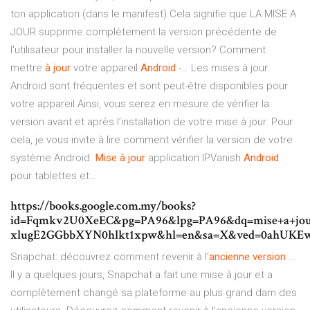
ton application (dans le manifest).Cela signifie que LA MISE A
JOUR supprime complètement la version précédente de
l'utilisateur pour installer la nouvelle version? Comment
mettre
à
jour
votre appareil
Android
-… Les mises à jour
Android sont fréquentes et sont peut-être disponibles pour
votre appareil.Ainsi, vous serez en mesure de vérifier la
version avant et après l’installation de votre mise à jour. Pour
cela, je vous invite à lire comment vérifier la version de votre
système Android.
Mise
à
jour
application IPVanish
Android
pour tablettes et…
https://books.google.com.my/books?
id=Fqmkv2U0XeEC&pg=PA96&lpg=PA96&dq=mise+a+jour
xlugE2GGbbXYN0hlkt1xpw&hl=en&sa=X&ved=0ahUK
Snapchat: découvrez comment revenir à l’
ancienne
version
...
Il y a quelques jours, Snapchat a fait une mise à jour et a
complètement changé sa plateforme au plus grand dam des