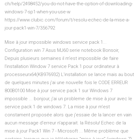
ch/help/2498452/you-do-not-have-the-option-of-downloading-
windows-7-sp1-when-you-use-w
https://www.clubic.com/forum/t/resolu-echec-de-la-mise-a-
jour-pack1-win-7/356792
Mise à jour impossible windows service pack 1...
Configuration win 7 Asus MJ60 serie notebook Bonsoir,
Depuis plusieurs semaines il m'est impossible de faire
l'installation Window 7 service Pack 1 pour ordinateur à
processeurx64(KB976932) L'installation se lance mais au bout
de quelques minutes j'ai une nouvelle fois le CODE ERREUR
800B0100 Mise à jour service pack 1 sur Windows 7
impossible ... bonjour, j’ai un probleme de mise à jour avec le
service pack 1 de windows 7. La mise à jour m’est
constament proposée alors que j’essaie de la lancer en vain
aucun message d’erreur n’apparait. la Résolu! Echec de la
mise à jour Pack1 Win 7 - Microsoft ... Même problème que