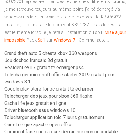
80073701. après avoir fait des recherches différents forums,
je me retrouve toujours au même point. j'ai téléchargé via
windows update, puis via le site de microsoft le KB976932,
ensuite j'ai pu installé le correctif KB947821 mais le résultat
est le même lorsque je refais l'installation du sp1.
Mise
à
jour
impossible
Pack
Sp1
sur
Windows
7
- Communauté ...
Grand theft auto 5 cheats xbox 360 weapons
Jeu dechec francais 3d gratuit
Resident evil 7 gratuit télécharger ps4
Télécharger microsoft office starter 2019 gratuit pour
windows 8.1
Google play store for pc gratuit télécharger
Telecharger des jeux pour xbox 360 flashé
Gacha life jeux gratuit en ligne
Driver bluetooth asus windows 10
Telecharger application tele 7 jours gratuitement
Quest ce que apache open office
Comment faire une capture décran sur mon pc portable