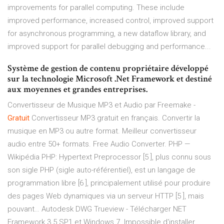
improvements for parallel computing. These include
improved performance, increased control, improved support
for asynchronous programming, a new dataflow library, and
improved support for parallel debugging and performance...
Système de gestion de contenu propriétaire développé
sur la technologie Microsoft .Net Framework et destiné
aux moyennes et grandes entreprises.
Convertisseur de Musique MP3 et Audio par Freemake -
Gratuit
Сonvertisseur MP3 gratuit en français. Convertir la
musique en MP3 ou autre format. Meilleur convertisseur
audio entre 50+ formats. Free Audio Converter.
PHP —
Wikipédia
PHP: Hypertext Preprocessor [5 ], plus connu sous
son sigle PHP (sigle auto-référentiel), est un langage de
programmation libre [6 ], principalement utilisé pour produire
des pages Web dynamiques via un serveur HTTP [5 ], mais
pouvant…
Autodesk DWG Trueview - Télécharger
NET
Framework 3.5 SP1 et Windows 7. Impossible d'installer