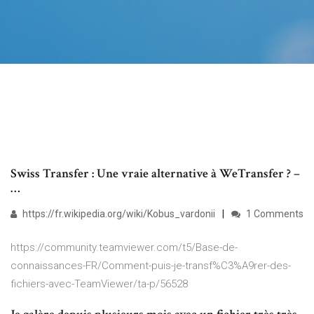
Swiss Transfer : Une vraie alternative à WeTransfer ? –
…
https://fr.wikipedia.org/wiki/Kobus_vardonii
1 Comments
https://community.teamviewer.com/t5/Base-de-
connaissances-FR/Comment-puis-je-transf%C3%A9rer-des-
fichiers-avec-TeamViewer/ta-p/56528