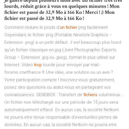
Je galère depuis plusieurs mois avec un fichier très très
lourds, réduit grâce à vous en quelques minutes ! Mon
fichier est passé de 32,9 Mo à 166 Ko ! Merci ! :) Mon
fichier est passé de 32,9 Mo à 166 Ko !
Comment réduire le poids d'
un
fichier
png facilement
Cependant, le fichier png (Portable Newtork Graphics –
Extension .png) a un petit défaut : il est beaucoup plus lourd
qu’un fichier classique en jpg (Joint Photographic Experts
Group – Extension .jpg ou .jpeg), format le plus utilisé sur
Internet. Video
trop
lourde pour envoyer par mail -
forums.cnetfrance.fr Une idée, une solution ou un avis ?
Votre participation compte ! Inscrivez-vous gratuitement,
posez des questions ou aidez-nous en partageant vos
connaissances. SENDBOX : Transfert de
fichiers
volumineux ...
Un fichier non téléchargé sur une période de 15 jours sera
automatiquement effacé. En aucun cas, la société Netkom
ne pourra etre tenue responsable d'eventuelles pertes de
données. En aucun cas, la société Netkom ne pourra etre