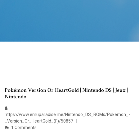
Pokémon Version Or HeartGold | Nintendo DS | Jeux |
Nintendo
https://www.emuparadise.me/Nintendo_DS_ROMs/Pokemon_-
_Version_Or_HeartGold_(F)/50857
1 Comments