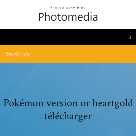
Pokémon version or heartgold
télécharger