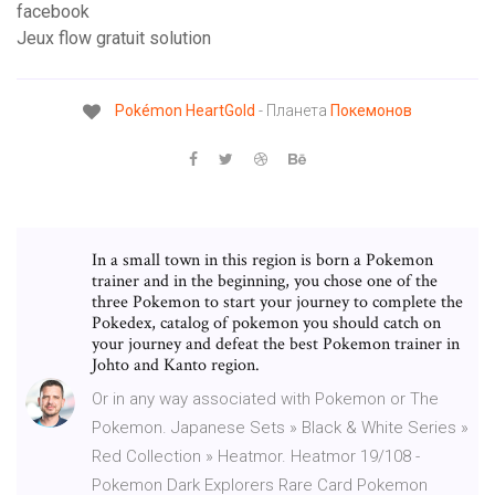
facebook
Jeux flow gratuit solution
Pokémon
HeartGold
- Планета
Покемонов
In a small town in this region is born a Pokemon
trainer and in the beginning, you chose one of the
three Pokemon to start your journey to complete the
Pokedex, catalog of pokemon you should catch on
your journey and defeat the best Pokemon trainer in
Johto and Kanto region.
Or in any way associated with Pokemon or The
Pokemon. Japanese Sets » Black & White Series »
Red Collection » Heatmor. Heatmor 19/108 -
Pokemon Dark Explorers Rare Card Pokemon