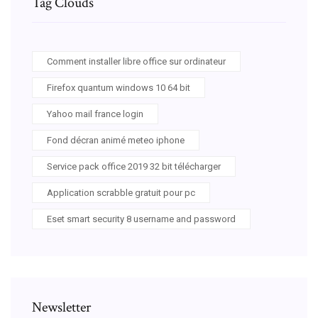
Tag Clouds
Comment installer libre office sur ordinateur
Firefox quantum windows 10 64 bit
Yahoo mail france login
Fond décran animé meteo iphone
Service pack office 2019 32 bit télécharger
Application scrabble gratuit pour pc
Eset smart security 8 username and password
Newsletter