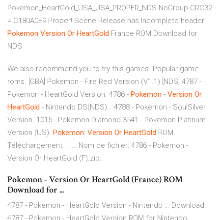
Pokemon_HeartGold_USA_USA_PROPER_NDS-NoGroup CRC32
= C180A0E9 Proper! Scene Release has Incomplete header!
Pokemon
Version
Or
HeartGold
France ROM Download for
NDS
We also recommend you to try this games. Popular game
roms. [GBA] Pokemon - Fire Red Version (V1.1).[NDS] 4787 -
Pokemon - HeartGold Version. 4786 -
Pokemon
-
Version
Or
HeartGold
- Nintendo DS(NDS)… 4788 - Pokemon - SoulSilver
Version. 1015 - Pokemon Diamond.3541 - Pokemon Platinum
Version (US).
Pokemon
:
Version
Or
HeartGold
ROM
Téléchargement... |… Nom de fichier: 4786 - Pokemon -
Version Or HeartGold (F).zip.
Pokemon - Version Or HeartGold (France) ROM
Download for ...
4787 - Pokemon - HeartGold Version - Nintendo … Download
4787 - Pokemon - HeartGold Version ROM for Nintendo