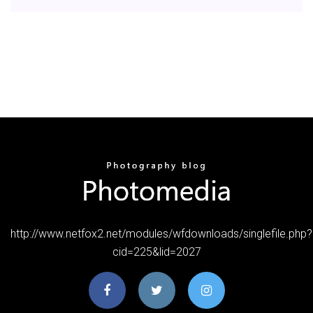
http://www.netfox2.net/modules/wfdownloads/singlefile.php?
cid=225&lid=2027