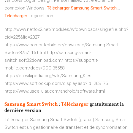
Windows Logon Design. Personnalisez votre écran de
connexion Windows.
Télécharger
Samsung
Smart
Switch
... -
Telecharger
Logiciel.com
http://www.netfox2.net/modules/wfdownloads/singlefile.php?
cid=225&lid=2027
https://www.computerbild.de/download/Samsung-Smart-
Switch-8757115.html http://samsung-smart-
switch.soft32download.com/ https://support.t-
mobile.com/docs/DOC-35558
https://en.wikipedia.org/wiki/Samsung_Kies
https://www.softlookup.com/display.asp?id=263175
https://www.uscellular.com/android/software.html
Samsung
Smart
Switch
:
Télécharger
gratuitement la
dernière version
Télécharger Samsung Smart Switch (gratuit) Samsung Smart
Switch est un gestionnaire de transfert et de synchronisation