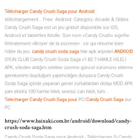
Télécharger
Candy
Crush
Saga
pour
Android
:
téléchargement... Free. Android. Category: Arcade & Oldies.
Candy Crush Saga est un jeu gratuit disponible sur iOS,
Android et tablettes Kindle. Son nom «Candy Crush» signifie
littéralement «Broyer de la sucrerie» : ce qui résume bien
l'idée du jeu.
candy
crush
soda
saga
hile apk arşivleri
ANDROID
OYUN CLUB Candy Crush Soda Saga v1.82.7 HAMLE HİLELİ
APK, siteden aldığım istekler üzerine güncel sürümünü ekleme
gereksinimi duyduğum yapımcılığını dünyaca Candy Crush
Soda Saga içinde yaşanan genel zorluklardan dolayı MOD APK
yani ekstra 100 hamle hileli, sınırsız can hileli, tüm...
Telecharger
Candy
Crush
Saga
pour
PC/
Candy
Crush
Saga
sur
PC
https://www.baixaki.com.br/android/download/candy-
crush-soda-saga.htm
Candy Crush Soda Saga pour Android - Télécharger Si Candy