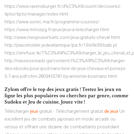
https://www.ravensburger.fr/d%C3%A9couvrir/decouvrez-
tiptoi/tiptoi-manager/index.html
https://www.sorec.ma/fr/programme-courses/
https://www.mmorpg.fr/jeux/jeux-a-telecharger.html
http://www.mesjeuxvirtuels.com/jeux-gratuits-cheval.html
http://placeholder.jedeatlantique-lpa.fr/19-b9x39/baib.pl
https://xmrfuus.tk/T%C3%A9l%C3%A9charger_le_jeu_cheval_e
http://nassessreads.ga/content/t%C3%A9l%C3%A9charger-
des-ebooks-pour-ipod-nano-livre-de-jeux-chevaux-et-poneys-
5-7-ans-pdf-chm-2803455781-by-annemie-bosmans.html
Zylom offre le top des jeux gratis ! Testez les jeux en
ligne les plus populaires ou cherchez par genre, comme
Sudoku et Jeu de cuisine. Jouez vite !
Télécharger
jeux
gratuit - Téléchargement gratuit
de
jeux
Un
excellent jeu de combats japonais en mode arcade ou
versus et offrant une dizaine de combattants possédant