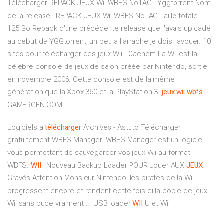
Télécharger REPACK.JEUX.Wii.WBFS.NoTAG - Yggtorrent Nom
de la release : REPACK.JEUX.Wii.WBFS.NoTAG Taille totale :
125 Go Repack d'une précédente release que j'avais uploadé
au debut de YGGtorrent, un peu a l'arrache je dois l'avouer. 10
sites pour télécharger des jeux Wii - Cachem La Wii est la
célèbre console de jeux de salon créée par Nintendo, sortie
en novembre 2006. Cette console est de la même
génération que la Xbox 360 et la PlayStation 3.
jeux
wii
wbfs
-
GAMERGEN.COM
Logiciels à
télécharger
Archives - Astuto
Télécharger
gratuitement WBFS Manager. WBFS Manager est un logiciel
vous permettant de sauvegarder vos jeux Wii au format
WBFS.
WII
: Nouveau Backup Loader POUR Jouer AUX
JEUX
Gravés
Attention Monsieur Nintendo, les pirates de la Wii
progressent encore et rendent cette fois-ci la copie de jeux
Wii sans puce vraiment ...
USB loader
WII
U et Wii