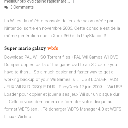
meilleur prix dvd casino rapidshare ...
3 Comments
La Wii est la célèbre console de jeux de salon créée par
Nintendo, sortie en novembre 2006. Cette console est de la
même génération que la Xbox 360 et la PlayStation 3.
Super mario galaxy
wbfs
Download PAL Wii ISO Torrent files • PAL Wii Games Wii DVD
Dumper copied parts of the game dvd to an SD card - you
have to than ... So a much easier and faster way to get a
working backup of your Wii Games is ... USB LOADER : VOS
JEUX WII SUR DISQUE DUR - PapyGeek 17 juin 2009 ... Wii USB
Loader pour copier et jouer à ses jeux Wii sur un disque dur
... Celle-ci vous demandera de formater votre disque au
format WBFS (en ... Télécharger WBFS Manager 4.0 et WBFS
Linux - Wii Info