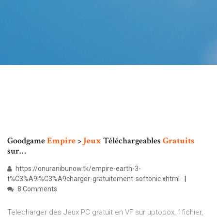
Goodgame
Empire
>
Jeux
Téléchargeables
Gratuits
sur…
https://onuranibunow.tk/empire-earth-3-
t%C3%A9l%C3%A9charger-gratuitement-softonic.xhtml
8 Comments
Telecharger des Jeux PC gratuit en VF sur uptobox, 1fichier,