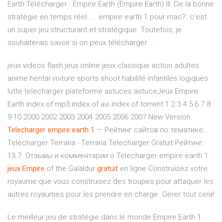
Earth Télécharger - Empire Earth (Empire Earth) III: De la bonne
stratégie en temps réel. ... empire earth 1 pour mac?. c'est
un super jeu structurant et stratégique. Toutefois, je
souhaiterais savoir si on peux télécharger ...
jeux videos flash jeux online jeux classique action adultes
anime hentai voiture sports shoot habilité infantiles logiques
lutte telecharger plateforme astuces astuceJeux Empire
Earth index of mp3 index of avi index of torrent 1 2 3 4 5 6 7 8
9 10 2000 2002 2003 2004 2005 2006 2007 New Version.
Telecharger
empire
earth
1
— Рейтинг сайтов по тематике…
Telecharger Terraria - Terraria Telecharger Gratuit.Рейтинг:
13.7. Отзывы и комментарии о Telecharger empire earth 1.
jeux
Empire
of the Galaldur
gratuit
en ligne Construisez votre
royaume que vous construisez des troupes pour attaquer les
autres royaumes pour les prendre en charge. Gérer tout cela!
Le meilleur jeu de stratégie dans le monde Empire Earth 1