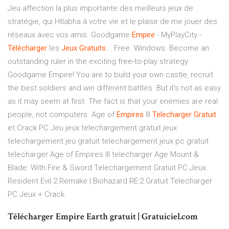
Jeu affection la plus importante des meilleurs jeux de
stratégie, qui Htlabha à votre vie et le plaisir de me jouer des
réseaux avec vos amis. Goodgame
Empire
- MyPlayCity -
Télécharger
les
Jeux
Gratuits
... Free. Windows. Become an
outstanding ruler in the exciting free-to-play strategy
Goodgame Empire! You are to build your own castle, recruit
the best soldiers and win different battles. But it's not as easy
as it may seem at first. The fact is that your enemies are real
people, not computers. Age of
Empires
III
Telecharger
Gratuit
et Crack PC Jeu jeux telechargement gratuit jeux
telechargement jeu gratuit telechargement jeux pc gratuit
telecharger Age of Empires III telecharger Age Mount &
Blade: With Fire & Sword Telechargement Gratuit PC Jeux.
Resident Evil 2 Remake | Biohazard RE:2 Gratuit Telecharger
PC Jeux + Crack.
Télécharger Empire Earth gratuit | Gratuiciel.com