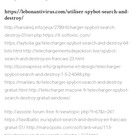
https://lebonantivirus.com/utiliser-spybot-search-and-
destroy/
http://harsaniq.info/jeux/2789-tlcharger-spybot-search-
destroy-01net.php https://fr.softonic.com/
https://laytiolia.ga/telecharger-spybot-search-and-destroy-64-
bits.html http://telechargementsdejackson.live/spybot-
search-and-destroy-en-francais-23.html
http://bosniapress.info/graphisme-et-design/telecharger-
spybot-search-and-destroy-1-5-2-4048.php
https://manlaru.tk/telecharger-spybot-search-and-destroy-
gratuit.html http://telecharger.mazone.fr/telecharger-spybot-
search-destroy-gratuit-windows/
http://assiste.forum.free.fr/viewtopic.php?f=67&t=241
https://fasdbaltic.eu/spybot-search-and-destroy-en-francais-
gratuit-51/ http://marocpolis.com/soft/anti-virus/113-