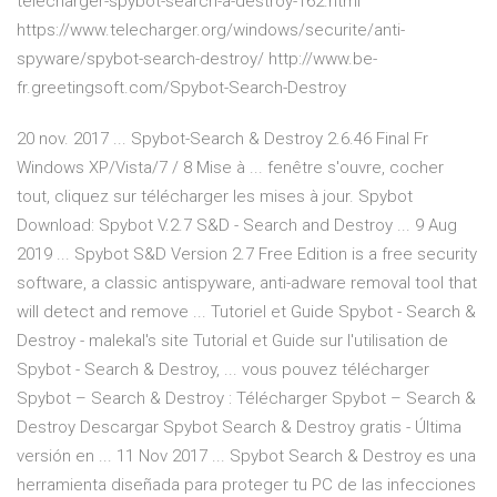
telecharger-spybot-search-a-destroy-162.html
https://www.telecharger.org/windows/securite/anti-
spyware/spybot-search-destroy/ http://www.be-
fr.greetingsoft.com/Spybot-Search-Destroy
20 nov. 2017 ... Spybot-Search & Destroy 2.6.46 Final Fr
Windows XP/Vista/7 / 8 Mise à ... fenêtre s'ouvre, cocher
tout, cliquez sur télécharger les mises à jour. Spybot
Download: Spybot V.2.7 S&D - Search and Destroy ... 9 Aug
2019 ... Spybot S&D Version 2.7 Free Edition is a free security
software, a classic antispyware, anti-adware removal tool that
will detect and remove ... Tutoriel et Guide Spybot - Search &
Destroy - malekal's site Tutorial et Guide sur l'utilisation de
Spybot - Search & Destroy, ... vous pouvez télécharger
Spybot – Search & Destroy : Télécharger Spybot – Search &
Destroy Descargar Spybot Search & Destroy gratis - Última
versión en ... 11 Nov 2017 ... Spybot Search & Destroy es una
herramienta diseñada para proteger tu PC de las infecciones