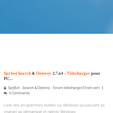
Spybot
Search
&
Destroy
2.7.64 -
Télécharger
pour
PC…
SpyBot - Search & Destroy - forum.telecharger.01net.com
6 Comments
Liste des programmes inutiles sur Windows qui peuvent se
charger au démarrage et ralentir Windows