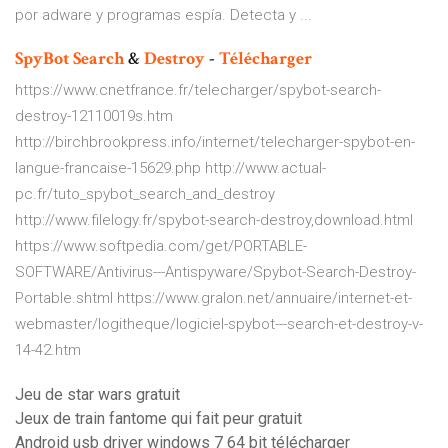
por adware y programas espía. Detecta y ...
SpyBot
Search
&
Destroy
-
Télécharger
https://www.cnetfrance.fr/telecharger/spybot-search-
destroy-12110019s.htm
http://birchbrookpress.info/internet/telecharger-spybot-en-
langue-francaise-15629.php http://www.actual-
pc.fr/tuto_spybot_search_and_destroy
http://www.filelogy.fr/spybot-search-destroy,download.html
https://www.softpedia.com/get/PORTABLE-
SOFTWARE/Antivirus---Antispyware/Spybot-Search-Destroy-
Portable.shtml https://www.gralon.net/annuaire/internet-et-
webmaster/logitheque/logiciel-spybot---search-et-destroy-v-
14-42.htm
Jeu de star wars gratuit
Jeux de train fantome qui fait peur gratuit
Android usb driver windows 7 64 bit télécharger