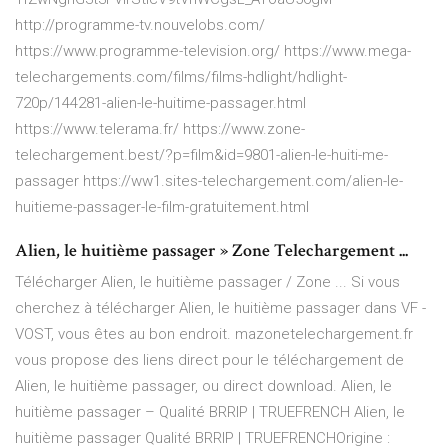
http://programme-tv.nouvelobs.com/
https://www.programme-television.org/ https://www.mega-
telechargements.com/films/films-hdlight/hdlight-
720p/144281-alien-le-huitime-passager.html
https://www.telerama.fr/ https://www.zone-
telechargement.best/?p=film&id=9801-alien-le-huiti-me-
passager https://ww1.sites-telechargement.com/alien-le-
huitieme-passager-le-film-gratuitement.html
Alien, le huitième passager » Zone Telechargement ...
Télécharger Alien, le huitième passager / Zone ... Si vous
cherchez à télécharger Alien, le huitième passager dans VF -
VOST, vous êtes au bon endroit. mazonetelechargement.fr
vous propose des liens direct pour le téléchargement de
Alien, le huitième passager, ou direct download. Alien, le
huitième passager – Qualité BRRIP | TRUEFRENCH Alien, le
huitième passager Qualité BRRIP | TRUEFRENCHOrigine :