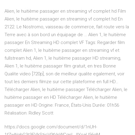
Alien, le huitième passager en streaming vf complet hd Film
Alien, le huitième passager en streaming vf complet hd En
2122. Le Nostromo, vaisseau de commerce, fait route vers la
Terre avec à son bord un équipage de … Alien 1, le huitième
passager En Streaming HD complet VF Tags: Regarder film
complet Alien 1, le huitième passager en streaming vf et
fullstream hd, Alien 1, le huitième passager HD streaming,
Alien 1, le huitième passager film gratuit, en tres Bonne
Qualite video [720p], son de meilleur qualite egalement, voir
tout les derniers filmze sur cette plateforme en full HD…
Télécharger Alien, le huitième passager Télécharger Alien, le
huitième passager en HD Télécharger Alien, le huitième
passager en HD Origine: France, États-Unis Durée: 01h56
Réalisation: Ridley Scott
https://docs.google.com/document/d/1nUH-
1fZwNghG3t3FVIrSticV9tVnWCgsL_AYoaU56gM