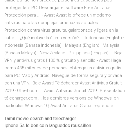
utilisé par de nombreux de personnes et sociétés pour
protéger leur PC. Descargar el software Free Antivirus |
Protección para ... - Avast Avast le ofrece un moderno
antivirus para las complejas amenazas actuales. ...
Protección contra virus gratuita, galardonada y ligera en la
nube ... ¿Qué incluye la última versión? ... Indonesia (English) ·
Indonesia (Bahasa Indonesia) · Malaysia (English) · Malaysia
(Bahasa Melayu) · New Zealand · Philippines ( English) ... Bajar
VPN y antivirus gratis | 100 % gratuito y sencillo - Avast Haga
como 435 millones de personas: obtenga un antivirus gratis
para PC, Mac y Android. Navegue de forma segura y privada
con una VPN. ¡Baje Avast! Télécharger Avast Antivirus Gratuit
2019 - 01net.com ... Avast Antivirus Gratuit 2019 : Présentation
télécharger.com ... les dernières versions de Windows, en
particulier Windows 10, Avast Antivirus Gratuit reprend et ...
Tamil movie search and télécharger
Iphone 5s le bon coin languedoc roussillon