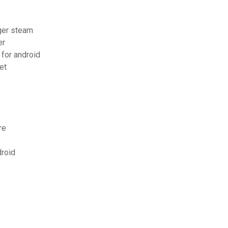
rger steam
er
 for android
et
re
droid