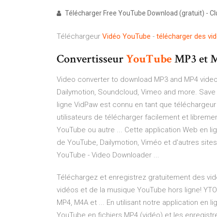
Télécharger Free YouTube Download (gratuit) - Cl
Téléchargeur
Vidéo
YouTube
-
télécharger
des
vi
Convertisseur
YouTube
MP3 et 
Video converter to download MP3 and MP4 videos
Dailymotion, Soundcloud, Vimeo and more. Save 
ligne VidPaw est connu en tant que téléchargeu
utilisateurs de télécharger facilement et librem
YouTube ou autre ... Cette application Web en l
de YouTube, Dailymotion, Viméo et d'autres sites 
YouTube - Video Downloader ...
Téléchargez et enregistrez gratuitement des vidé
vidéos et de la musique YouTube hors ligne! YTO
MP4, M4A et ... En utilisant notre application en
YouTube en fichiers MP4 (vidéo) et les enregistr