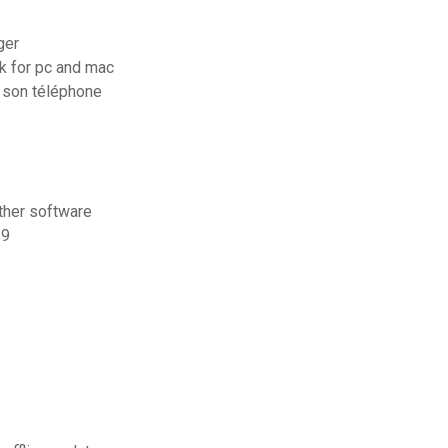
ger
ck for pc and mac
 son téléphone
ther software
19