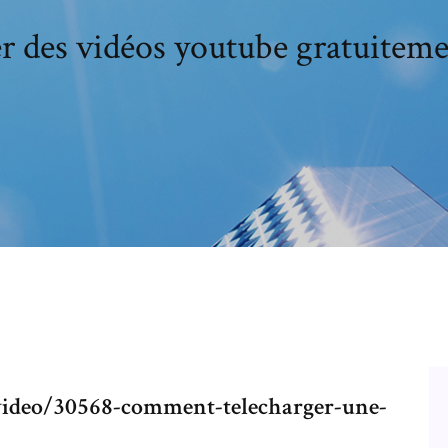
r des vidéos youtube gratuiteme
ideo/30568-comment-telecharger-une-