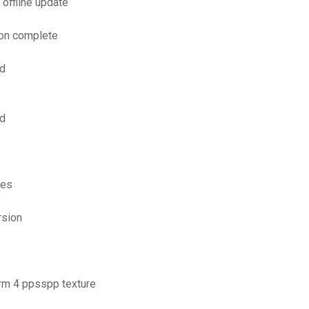
 offline update
ion complete
id
id
ges
rsion
orm 4 ppsspp texture