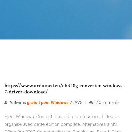
https://www.arduined.eu/ch340g-converter-windows-
7-driver-download/
Antivirus
gratuit
pour
Windows
7
| AVG
2 Comments
Free. Windows. Content. Caractère professionnel. Restez
organisé avec cette édition complète. Alternatives à MS