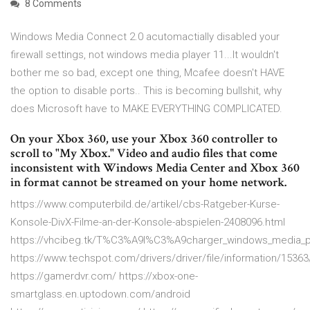
8 Comments
Windows Media Connect 2.0 acutomactially disabled your
firewall settings, not windows media player 11...It wouldn't
bother me so bad, except one thing, Mcafee doesn't HAVE
the option to disable ports.. This is becoming bullshit, why
does Microsoft have to MAKE EVERYTHING COMPLICATED.
On your Xbox 360, use your Xbox 360 controller to
scroll to "My Xbox." Video and audio files that come
inconsistent with Windows Media Center and Xbox 360
in format cannot be streamed on your home network.
https://www.computerbild.de/artikel/cbs-Ratgeber-Kurse-
Konsole-DivX-Filme-an-der-Konsole-abspielen-2408096.html
https://vhcibeg.tk/T%C3%A9l%C3%A9charger_windows_media_p
https://www.techspot.com/drivers/driver/file/information/15363
https://gamerdvr.com/ https://xbox-one-
smartglass.en.uptodown.com/android