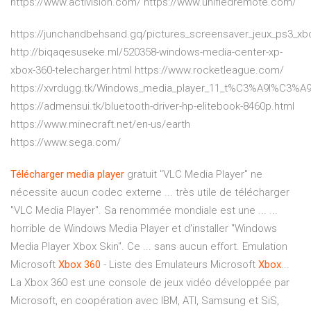
https://www.activision.com/ https://www.unifiedremote.com/
https://junchandbehsand.gq/pictures_screensaver_jeux_ps3_xb
http://biqaqesuseke.ml/520358-windows-media-center-xp-
xbox-360-telecharger.html https://www.rocketleague.com/
https://xvrdugg.tk/Windows_media_player_11_t%C3%A9l%C3%A9c
https://admensui.tk/bluetooth-driver-hp-elitebook-8460p.html
https://www.minecraft.net/en-us/earth
https://www.sega.com/
Télécharger
media
player
gratuit "VLC Media Player" ne
nécessite aucun codec externe ... très utile de télécharger
"VLC Media Player". Sa renommée mondiale est une ... ...
horrible de Windows Media Player et d'installer "Windows
Media Player Xbox Skin". Ce ... sans aucun effort. Emulation
Microsoft
Xbox
360
- Liste des Emulateurs Microsoft
Xbox
...
La Xbox 360 est une console de jeux vidéo développée par
Microsoft, en coopération avec IBM, ATI, Samsung et SiS,