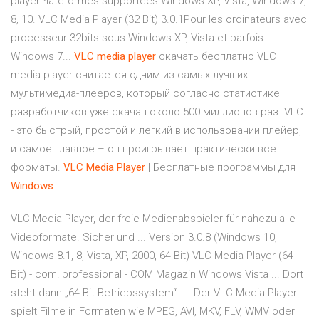
playerPlateformes supportées Windows XP, Vista, Windows 7,
8, 10. VLC Media Player (32 Bit) 3.0.1Pour les ordinateurs avec
processeur 32bits sous Windows XP, Vista et parfois
Windows 7...
VLC
media
player
скачать бесплатно VLC
media player считается одним из самых лучших
мультимедиа-плееров, который согласно статистике
разработчиков уже скачан около 500 миллионов раз. VLC
- это быстрый, простой и легкий в использовании плейер,
и самое главное – он проигрывает практически все
форматы.
VLC
Media
Player
| Бесплатные программы для
Windows
VLC Media Player, der freie Medienabspieler für nahezu alle
Videoformate. Sicher und ... Version 3.0.8 (Windows 10,
Windows 8.1, 8, Vista, XP, 2000, 64 Bit) VLC Media Player (64-
Bit) - com! professional - COM Magazin Windows Vista ... Dort
steht dann „64-Bit-Betriebssystem“. ... Der VLC Media Player
spielt Filme in Formaten wie MPEG, AVI, MKV, FLV, WMV oder