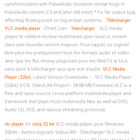
synchronization with PulseAudio (however similar bugs in
PulseAudio version 2.0 and later still exist) * Fix file output bug
affecting floating point on big endian systems...
Télécharger
VLC
media
player
- 01net.com -
Telecharger
… VLC media
player, le célèbre lecteur multimédia open source, revient
dans une nouvelle version majeure. Pour rappel, ce logiciel
libre peut lire pratiquement tous les formats audio et vidéo
ainsi que les flux réseau proposés pour les WebTV, le tout,
sans avoir à télécharger quoi que soit d'autre.
VLC
Media
Player
(
32
bit
) Latest Version Downloads -… VLC Media Player
(32bit) 3.0.8. VideoLAN Project - 38.88 MB Freeware.VLC is a
free and open source cross-platform multimedia player and
framework that plays most multimedia files as well as DVD,
Audio CD, VCD, and various streaming protocols.
vlc
player
for
vista
32
bit
VLC media player pour Windows
32bits - Autres logiciels VideoLAN - Télécharger VLC media