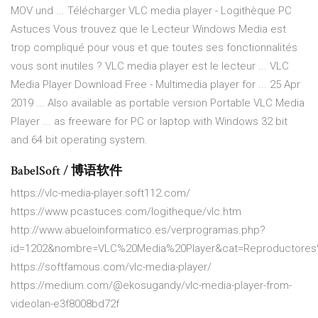
MOV und ... Télécharger VLC media player - Logithèque PC
Astuces Vous trouvez que le Lecteur Windows Media est
trop compliqué pour vous et que toutes ses fonctionnalités
vous sont inutiles ? VLC media player est le lecteur ... VLC
Media Player Download Free - Multimedia player for ... 25 Apr
2019 ... Also available as portable version Portable VLC Media
Player ... as freeware for PC or laptop with Windows 32 bit
and 64 bit operating system.
BabelSoft / 博语软件
https://vlc-media-player.soft112.com/
https://www.pcastuces.com/logitheque/vlc.htm
http://www.abueloinformatico.es/verprogramas.php?
id=1202&nombre=VLC%20Media%20Player&cat=Reproductores
https://softfamous.com/vlc-media-player/
https://medium.com/@ekosugandy/vlc-media-player-from-
videolan-e3f8008bd72f