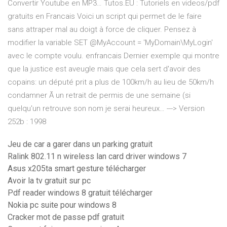
Convertir Youtube en MP3…
Tutos.EU : Tutoriels en videos/pdf
gratuits en Francais
Voici un script qui permet de le faire
sans attraper mal au doigt à force de cliquer. Pensez à
modifier la variable SET @MyAccount = 'MyDomain\MyLogin'
avec le compte voulu.
enfrancais
Dernier exemple qui montre
que la justice est aveugle mais que cela sert d'avoir des
copains: un député prit a plus de 100km/h au lieu de 50km/h
condamner Ã un retrait de permis de une semaine (si
quelqu'un retrouve son nom je serai heureux…
---> Version
252b : 1998
Jeu de car a garer dans un parking gratuit
Ralink 802.11 n wireless lan card driver windows 7
Asus x205ta smart gesture télécharger
Avoir la tv gratuit sur pc
Pdf reader windows 8 gratuit télécharger
Nokia pc suite pour windows 8
Cracker mot de passe pdf gratuit