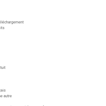
téléchargement
its
tuit
çais
e autre