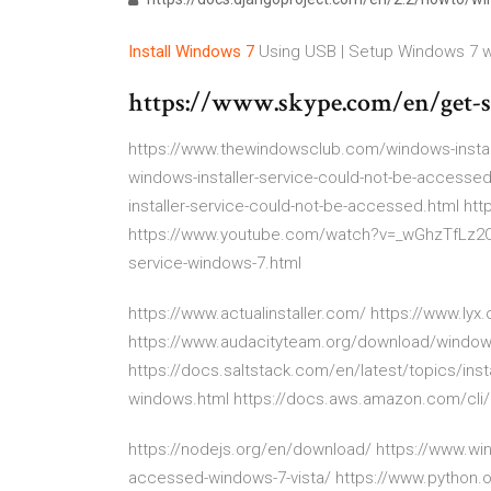
Install
Windows
7
Using USB | Setup Windows 7 w
https://www.skype.com/en/get-
https://www.thewindowsclub.com/windows-instal
windows-installer-service-could-not-be-accesse
installer-service-could-not-be-accessed.html http
https://www.youtube.com/watch?v=_wGhzTfLz2Q 
service-windows-7.html
https://www.actualinstaller.com/ https://www.ly
https://www.audacityteam.org/download/window
https://docs.saltstack.com/en/latest/topics/ins
windows.html https://docs.aws.amazon.com/cli/l
https://nodejs.org/en/download/ https://www.win
accessed-windows-7-vista/ https://www.python