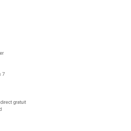
er
s 7
irect gratuit
d