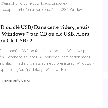
ps://en.softonic.com/downloads/windows-
scordapp.com/hc/en-us/articles/209099387--Windows-
ou clé USB) Dans cette vidéo, je vais
r Windows 7 par CD ou clé USB. Alors
u Clé USB ; 2 ...
 instalačního DVD použít nástroj systému Windows pro
stění uloženého souboru ISO.
Vytvoření instalačních médií
nstalační média pro instalaci nebo přeinstalaci Windows 7,
Update: nejčastější dotazy - Windows Help
 imprimante canon