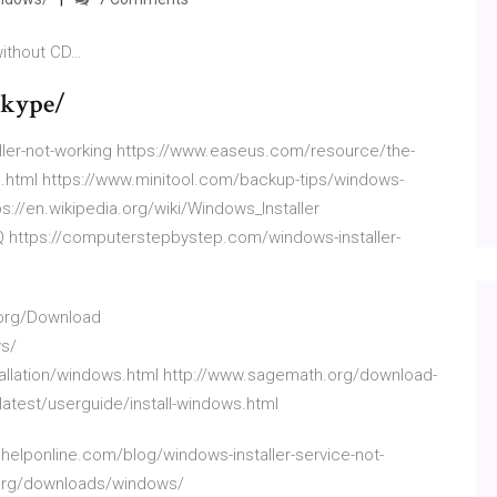
ithout CD…
skype/
ler-not-working https://www.easeus.com/resource/the-
d.html https://www.minitool.com/backup-tips/windows-
s://en.wikipedia.org/wiki/Windows_Installer
https://computerstepbystep.com/windows-installer-
x.org/Download
s/
tallation/windows.html http://www.sagemath.org/download-
atest/userguide/install-windows.html
helponline.com/blog/windows-installer-service-not-
.org/downloads/windows/