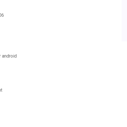
06
r android
nt