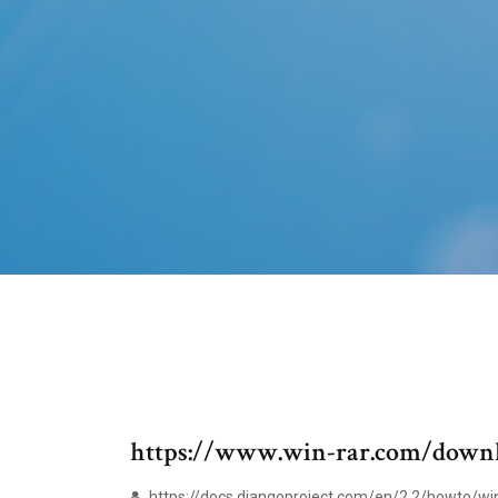
https://www.win-rar.com/down
https://docs.djangoproject.com/en/2.2/howto/w