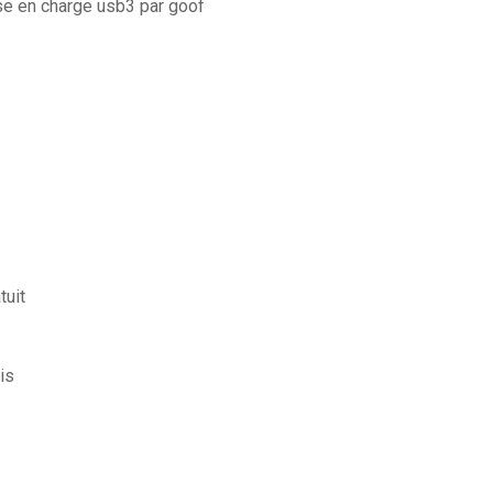
e en charge usb3 par goof
tuit
is