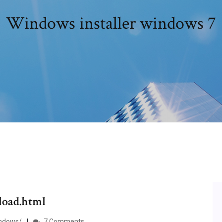
Windows installer windows 7
load.html
indows/
7 Comments