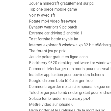
Jouer à minecraft gratuitement sur pc
Top one piece mobile game
Voir tv avec sfr
Rotate mp4 video freeware
Dynasty warriors 9 pc patch
Extreme car driving 2 android 1
Test fortnite battle royale ita
Internet explorer 8 windows xp 32 bit télécharg
The forest jeu pc prix
Jeu de poker gratuit en ligne sans
Blackberry 9320 desktop software for window
Comment telecharger des mods pour minecraft
Installer application pour ouvrir des fichiers
Google chrome beta télécharger free
Comment regarder match champions league en d
Telecharger jeux tomb raider gratuit pour androi
Soluce tomb raider anniversary ps4
Mettre video sur iphone 6
Harry potter et les reliques de la mort jeu pc