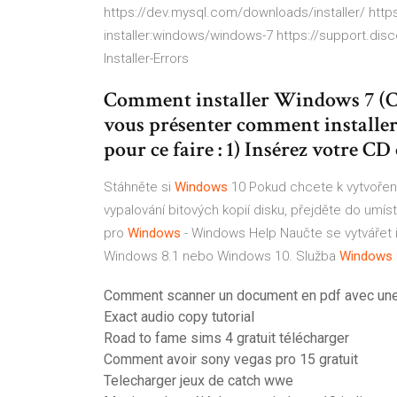
https://dev.mysql.com/downloads/installer/ htt
installer:windows/windows-7 https://support.di
Installer-Errors
Comment installer Windows 7 (CD 
vous présenter comment installe
pour ce faire : 1) Insérez votre CD o
Stáhněte si
Windows
10
Pokud chcete k vytvoření
vypalování bitových kopií disku, přejděte do umí
pro
Windows
- Windows Help
Naučte se vytvářet i
Windows 8.1 nebo Windows 10.
Služba
Windows
Comment scanner un document en pdf avec une
Exact audio copy tutorial
Road to fame sims 4 gratuit télécharger
Comment avoir sony vegas pro 15 gratuit
Telecharger jeux de catch wwe