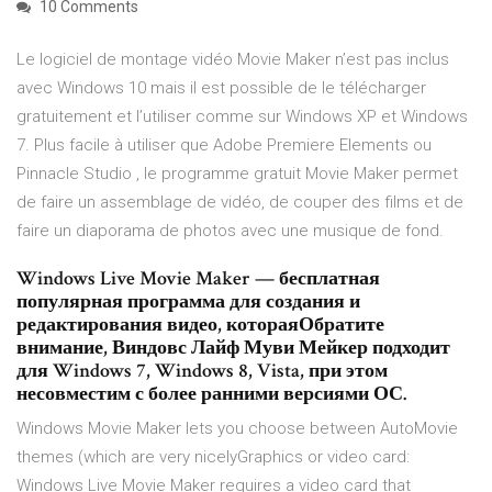
10 Comments
Le logiciel de montage vidéo Movie Maker n’est pas inclus
avec Windows 10 mais il est possible de le télécharger
gratuitement et l’utiliser comme sur Windows XP et Windows
7. Plus facile à utiliser que Adobe Premiere Elements ou
Pinnacle Studio , le programme gratuit Movie Maker permet
de faire un assemblage de vidéo, de couper des films et de
faire un diaporama de photos avec une musique de fond.
Windows Live Movie Maker — бесплатная
популярная программа для создания и
редактирования видео, котораяОбратите
внимание, Виндовс Лайф Муви Мейкер подходит
для Windows 7, Windows 8, Vista, при этом
несовместим с более ранними версиями ОС.
Windows Movie Maker lets you choose between AutoMovie
themes (which are very nicelyGraphics or video card:
Windows Live Movie Maker requires a video card that