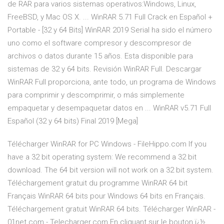
de RAR para varios sistemas operativos:Windows, Linux,
FreeBSD, y Mac OS X. ... WinRAR 5.71 Full Crack en Español +
Portable - [32 y 64 Bits] WinRAR 2019 Serial ha sido el número
uno como el software compresor y descompresor de
archivos o datos durante 15 años. Esta disponible para
sistemas de 32 y 64 bits. Revisión WinRAR Full. Descargar
WinRAR Full proporciona, ante todo, un programa de Windows
para comprimir y descomprimir, o más simplemente
empaquetar y desempaquetar datos en ... WinRAR v5.71 Full
Español (32 y 64 bits) Final 2019 [Mega]
Télécharger WinRAR for PC Windows - FileHippo.com If you
have a 32 bit operating system: We recommend a 32 bit
download. The 64 bit version will not work on a 32 bit system.
Téléchargement gratuit du programme WinRAR 64 bit
Français WinRAR 64 bits pour Windows 64 bits en Français.
Téléchargement gratuit WinRAR 64 bits. Télécharger WinRAR -
01net.com - Telecharger.com En cliquant sur le bouton ï¿½