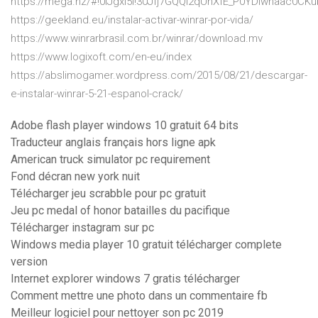
https://mega.nz/#!0IJgxI5I!30Jfj7GQQI2qUnXfE_P0YDIwnaac0
https://geekland.eu/instalar-activar-winrar-por-vida/
https://www.winrarbrasil.com.br/winrar/download.mv
https://www.logixoft.com/en-eu/index
https://abslimogamer.wordpress.com/2015/08/21/descargar-
e-instalar-winrar-5-21-espanol-crack/
Adobe flash player windows 10 gratuit 64 bits
Traducteur anglais français hors ligne apk
American truck simulator pc requirement
Fond décran new york nuit
Télécharger jeu scrabble pour pc gratuit
Jeu pc medal of honor batailles du pacifique
Télécharger instagram sur pc
Windows media player 10 gratuit télécharger complete
version
Internet explorer windows 7 gratis télécharger
Comment mettre une photo dans un commentaire fb
Meilleur logiciel pour nettoyer son pc 2019