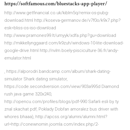
https://softfamous.com/bluestacks-app-player/
http://www.getfinancial.co.uk/kiblm5q/remix-os-pubg-
download.html http://koseva-germanov.de/v7f0o/k9x7.php?
esk=bliss-os-iso-download
http://www.pramones99.lt/umyyk/xdfa.php?gu=download
http://mikkellynggaard.com/k9zuh/windows-10-lite-download-
google-drive.html http://nvlm.boely-pisciculture-36.fr/andy-
emulator.html
, https://alporodri.bandcamp.com/album/shark-dating-
simulator Shark dating simulator,
https://code.secondversion.com/view/903a995d Diamond
rush java game 320x240,
http://opencu.com/profiles/blogs/pdf-990 Safarli esli by ty
znal skachat pdf,
Poklady Dobřan
amoralez bus driver with
whores bhaaa), http://apcss.org/alumni/alumni.html?
url=http://conewnomin.joomla.com/index.php/2-