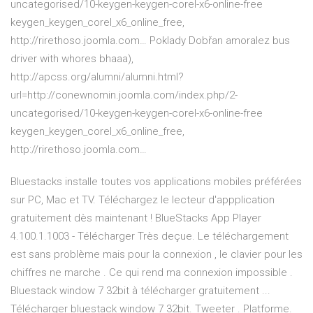
uncategorised/10-keygen-keygen-corel-x6-online-free
keygen_keygen_corel_x6_online_free,
http://rirethoso.joomla.com…
Poklady Dobřan
amoralez bus
driver with whores bhaaa),
http://apcss.org/alumni/alumni.html?
url=http://conewnomin.joomla.com/index.php/2-
uncategorised/10-keygen-keygen-corel-x6-online-free
keygen_keygen_corel_x6_online_free,
http://rirethoso.joomla.com…
Bluestacks installe toutes vos applications mobiles préférées
sur PC, Mac et TV. Téléchargez le lecteur d'appplication
gratuitement dès maintenant ! BlueStacks App Player
4.100.1.1003 - Télécharger Très deçue. Le téléchargement
est sans problème mais pour la connexion , le clavier pour les
chiffres ne marche . Ce qui rend ma connexion impossible .
Bluestack window 7 32bit à télécharger gratuitement ...
Télécharger bluestack window 7 32bit. Tweeter . Platforme.