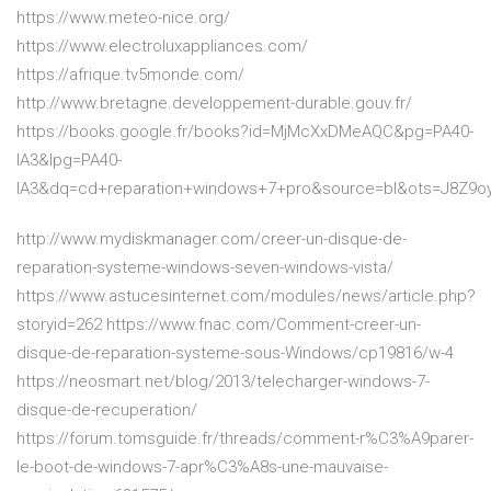
https://www.meteo-nice.org/
https://www.electroluxappliances.com/
https://afrique.tv5monde.com/
http://www.bretagne.developpement-durable.gouv.fr/
https://books.google.fr/books?id=MjMcXxDMeAQC&pg=PA40-
IA3&lpg=PA40-
IA3&dq=cd+reparation+windows+7+pro&source=bl&ots=J8Z9
http://www.mydiskmanager.com/creer-un-disque-de-
reparation-systeme-windows-seven-windows-vista/
https://www.astucesinternet.com/modules/news/article.php?
storyid=262 https://www.fnac.com/Comment-creer-un-
disque-de-reparation-systeme-sous-Windows/cp19816/w-4
https://neosmart.net/blog/2013/telecharger-windows-7-
disque-de-recuperation/
https://forum.tomsguide.fr/threads/comment-r%C3%A9parer-
le-boot-de-windows-7-apr%C3%A8s-une-mauvaise-