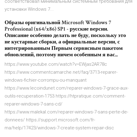
соответствовал минимальным системным требования для
установки Windows 7...
Образы оригинальной Microsoft Windows 7
Professional (x64/x86) SP1 - русские версии.
Описание особенно делать не буду, поскольку это
не кустарные сборки, а официальные версии, с
интегрированным Первым сервисным пакетом
обновлений, поэтому ничем особенным я вас...
https://www.youtube.com/watch?v=EWjas2AR78c
https://www.commentcamarche.net/faq/3713-reparer-
windows-fichier-corrompu-ou-manquant
https://www.lecoindunet.com/reparer-windows-7-grace-aux-
outils-recuperation-1753 https://htpratique.com/comment-
reparer-windows-7-sans-cd/
https://www.malekal.com/reparer-windows-7-sans-perte-de-
donnees/ https://support.microsoft.com/fr-
ma/help/17423/windows-7-create-system-repair-disc