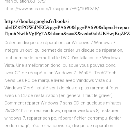
manipulation.631575/
https://www.asus.com/fr/support/FAQ/1030348/
https://books.google.fr/books?
id=lIZ81POWdNEC&pg=PA590&lpg=PA590&dq=cd+repara
f1po6NwlhVgJPg7A&hl=en&sa=X&ved=0ahUKEwjKqZ
Créer un disque de réparation sur Windows 7 Windows 7
intègre un outil qui permet de créer un disque de réparation,
tout comme le permettait le DVD d'installation de Windows
Vista. Une amélioration donc, puisque vous pouvez donc
avoir CD de récupération Windows 7 : WinRE - Tech2Tech |
News Les PC de marque livrés avec Windows Vista ou
Windows 7 pré-installé sont de plus en plus rarement fourni
avec un CD de restauration (en général il faut le graver).
Comment réparer Windows 7 sans CD en quelques minutes
25/08/2015 · erreur windows, réparer windows 8, restaurer
windows 7, reparer son pc, réparer fichier corrompu, fichier
endommagé, réparer windows xp, disque de réparation