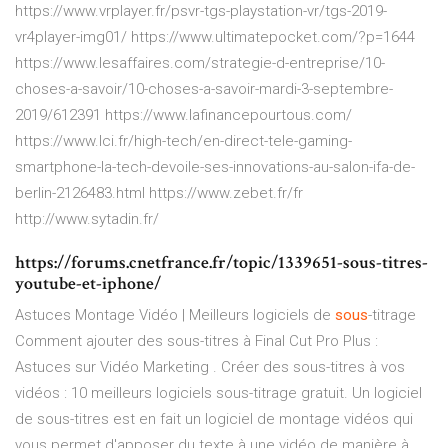
https://www.vrplayer.fr/psvr-tgs-playstation-vr/tgs-2019-
vr4player-img01/ https://www.ultimatepocket.com/?p=1644
https://www.lesaffaires.com/strategie-d-entreprise/10-
choses-a-savoir/10-choses-a-savoir-mardi-3-septembre-
2019/612391 https://www.lafinancepourtous.com/
https://www.lci.fr/high-tech/en-direct-tele-gaming-
smartphone-la-tech-devoile-ses-innovations-au-salon-ifa-de-
berlin-2126483.html https://www.zebet.fr/fr
http://www.sytadin.fr/
https://forums.cnetfrance.fr/topic/1339651-sous-titres-
youtube-et-iphone/
Astuces Montage Vidéo | Meilleurs logiciels de
sous
-titrage
Comment ajouter des sous-titres à Final Cut Pro Plus :
Astuces sur Vidéo Marketing . Créer des sous-titres à vos
vidéos : 10 meilleurs logiciels sous-titrage gratuit. Un logiciel
de sous-titres est en fait un logiciel de montage vidéos qui
vous permet d'apposer du texte à une vidéo de manière à