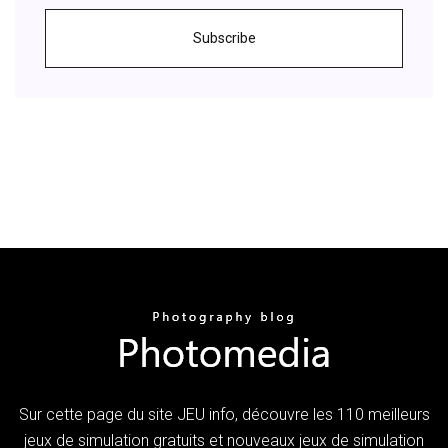
Subscribe
Sur cette page du site JEU info, découvre les 110 meilleurs
jeux de simulation gratuits et nouveaux jeux de simulation