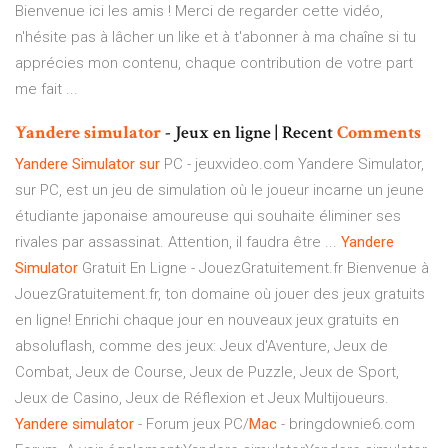
Bienvenue ici les amis ! Merci de regarder cette vidéo,
n'hésite pas à lâcher un like et à t'abonner à ma chaîne si tu
apprécies mon contenu, chaque contribution de votre part
me fait ...
Yandere
simulator
- Jeux en ligne | Recent
Comments
Yandere
Simulator
sur
PC - jeuxvideo.com Yandere Simulator,
sur PC, est un jeu de simulation où le joueur incarne un jeune
étudiante japonaise amoureuse qui souhaite éliminer ses
rivales par assassinat. Attention, il faudra être ...
Yandere
Simulator
Gratuit En Ligne - JouezGratuitement.fr Bienvenue à
JouezGratuitement.fr, ton domaine où jouer des jeux gratuits
en ligne! Enrichi chaque jour en nouveaux jeux gratuits en
absoluflash, comme des jeux: Jeux d'Aventure, Jeux de
Combat, Jeux de Course, Jeux de Puzzle, Jeux de Sport,
Jeux de Casino, Jeux de Réflexion et Jeux Multijoueurs.
Yandere
simulator
- Forum jeux PC/
Mac
- bringdownie6.com