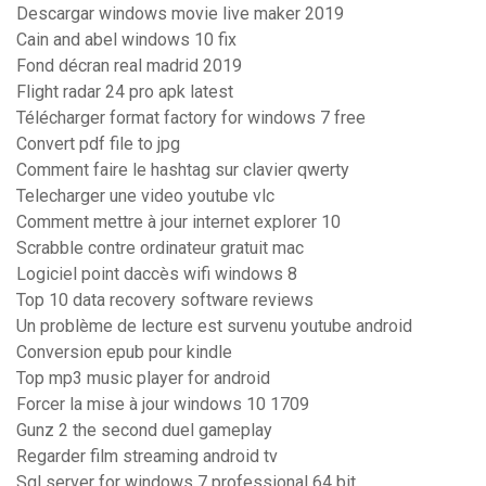
Descargar windows movie live maker 2019
Cain and abel windows 10 fix
Fond décran real madrid 2019
Flight radar 24 pro apk latest
Télécharger format factory for windows 7 free
Convert pdf file to jpg
Comment faire le hashtag sur clavier qwerty
Telecharger une video youtube vlc
Comment mettre à jour internet explorer 10
Scrabble contre ordinateur gratuit mac
Logiciel point daccès wifi windows 8
Top 10 data recovery software reviews
Un problème de lecture est survenu youtube android
Conversion epub pour kindle
Top mp3 music player for android
Forcer la mise à jour windows 10 1709
Gunz 2 the second duel gameplay
Regarder film streaming android tv
Sql server for windows 7 professional 64 bit